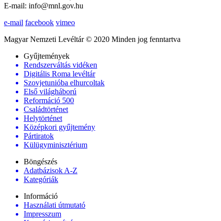
E-mail: info@mnl.gov.hu
e-mail
facebook
vimeo
Magyar Nemzeti Levéltár © 2020 Minden jog fenntartva
Gyűjtemények
Rendszerváltás vidéken
Digitális Roma levéltár
Szovjetunióba elhurcoltak
Első világháború
Reformáció 500
Családtörténet
Helytörténet
Középkori gyűjtemény
Pártiratok
Külügyminisztérium
Böngészés
Adatbázisok A-Z
Kategóriák
Információ
Használati útmutató
Impresszum