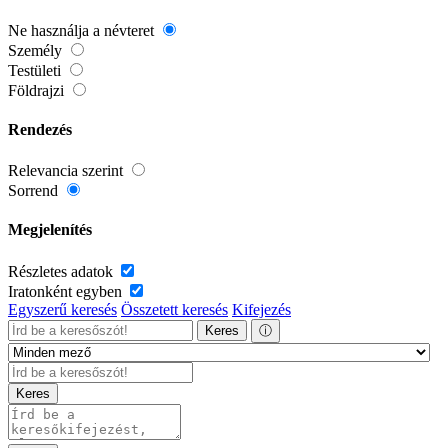
Ne használja a névteret
Személy
Testületi
Földrajzi
Rendezés
Relevancia szerint
Sorrend
Megjelenítés
Részletes adatok
Iratonként egyben
Egyszerű keresés
Összetett keresés
Kifejezés
Keres
ⓘ
Keres