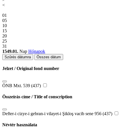
<
01
05
10
15
20
25
31
1549.01.
Nap
Hónapok
Szűrés dátumra
Összes dátum
Jelzet / Original fond number
ÖNB Mxt. 539 (437)
Összeírás címe / Title of conscription
Defter-i cizye-i gebran-i vilayet-i Şikloş vacib sene 956 (437)
Névtér használata