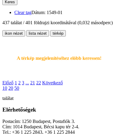
Keres
Clear tag
Dátum: 1549-01
437 találat / 401 földrajzi koordinátával
(0,032 másodperc)
ikon nézet
lista nézet
térkép
A térkép megjelenítéséhez elöbb keressen!
Előző
1
2
3
...
21
22
Következő
10
20
50
találat
Elérhetőségek
Postacím: 1250 Budapest, Postafiók 3.
Cím: 1014 Budapest, Bécsi kapu tér 2-4.
Tel.: +36 1 225 2843, +36 1 225 2844