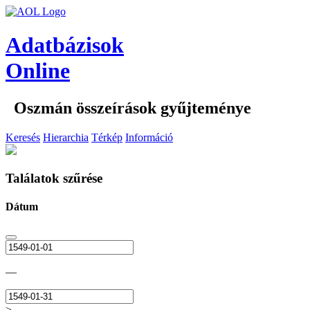
Adatbázisok
Online
Oszmán összeírások gyűjteménye
Keresés
Hierarchia
Térkép
Információ
Találatok szűrése
Dátum
—
>