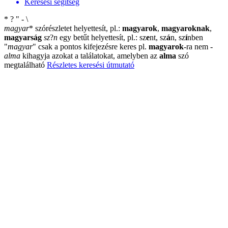
Keresési segítség
*
?
"
-
\
magyar
*
szórészletet helyettesít, pl.:
magyarok
,
magyaroknak
,
magyarság
sz
?
n
egy betűt helyettesít, pl.: sz
e
nt, sz
á
n, sz
í
nben
"
magyar
"
csak a pontos kifejezésre keres pl.
magyarok
-ra nem
-
alma
kihagyja azokat a találatokat, amelyben az
alma
szó
megtalálható
Részletes keresési útmutató