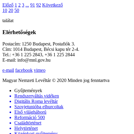
Előző
1
2
3
...
91
92
Következő
10
20
50
találat
Elérhetőségek
Postacím: 1250 Budapest, Postafiók 3.
Cím: 1014 Budapest, Bécsi kapu tér 2-4.
Tel.: +36 1 225 2843, +36 1 225 2844
E-mail: info@mnl.gov.hu
e-mail
facebook
vimeo
Magyar Nemzeti Levéltár © 2020 Minden jog fenntartva
Gyűjtemények
Rendszerváltás vidéken
Digitális Roma levéltár
Szovjetunióba elhurcoltak
Első világháború
Reformáció 500
Családtörténet
Helytörténet
Középkori gyűjtemény