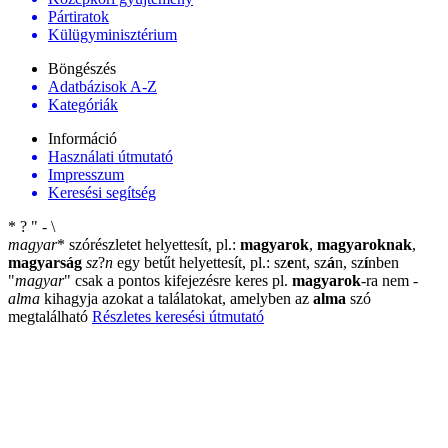
Pártiratok
Külügyminisztérium
Böngészés
Adatbázisok A-Z
Kategóriák
Információ
Használati útmutató
Impresszum
Keresési segítség
*
?
"
-
\
magyar
*
szórészletet helyettesít, pl.:
magyarok
,
magyaroknak
,
magyarság
sz
?
n
egy betűt helyettesít, pl.: sz
e
nt, sz
á
n, sz
í
nben
"
magyar
"
csak a pontos kifejezésre keres pl.
magyarok
-ra nem
-
alma
kihagyja azokat a találatokat, amelyben az
alma
szó
megtalálható
Részletes keresési útmutató