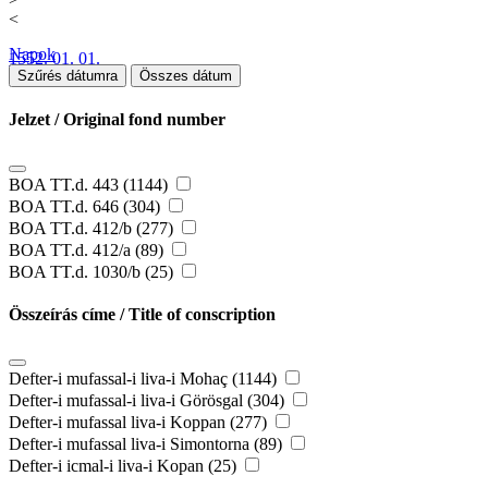
<
Napok
1552. 01. 01.
Szűrés dátumra
Összes dátum
Jelzet / Original fond number
BOA TT.d. 443 (1144)
BOA TT.d. 646 (304)
BOA TT.d. 412/b (277)
BOA TT.d. 412/a (89)
BOA TT.d. 1030/b (25)
Összeírás címe / Title of conscription
Defter-i mufassal-i liva-i Mohaç (1144)
Defter-i mufassal-i liva-i Görösgal (304)
Defter-i mufassal liva-i Koppan (277)
Defter-i mufassal liva-i Simontorna (89)
Defter-i icmal-i liva-i Kopan (25)