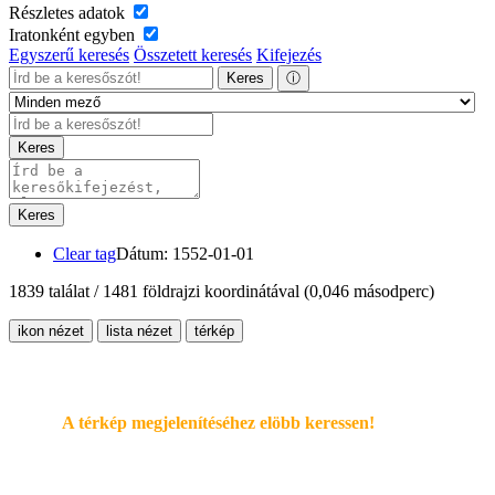
Részletes adatok
Iratonként egyben
Egyszerű keresés
Összetett keresés
Kifejezés
Keres
ⓘ
Keres
Keres
Clear tag
Dátum: 1552-01-01
1839 találat / 1481 földrajzi koordinátával
(0,046 másodperc)
ikon nézet
lista nézet
térkép
A térkép megjelenítéséhez elöbb keressen!