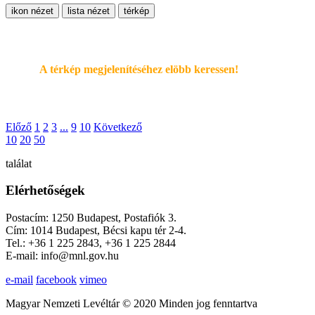
ikon nézet
lista nézet
térkép
A térkép megjelenítéséhez elöbb keressen!
Előző
1
2
3
...
9
10
Következő
10
20
50
találat
Elérhetőségek
Postacím: 1250 Budapest, Postafiók 3.
Cím: 1014 Budapest, Bécsi kapu tér 2-4.
Tel.: +36 1 225 2843, +36 1 225 2844
E-mail: info@mnl.gov.hu
e-mail
facebook
vimeo
Magyar Nemzeti Levéltár © 2020 Minden jog fenntartva