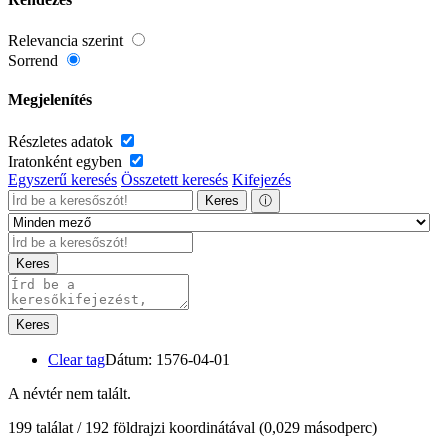
Relevancia szerint
Sorrend
Megjelenítés
Részletes adatok
Iratonként egyben
Egyszerű keresés
Összetett keresés
Kifejezés
Keres
ⓘ
Keres
Keres
Clear tag
Dátum: 1576-04-01
A névtér nem talált.
199 találat / 192 földrajzi koordinátával
(0,029 másodperc)