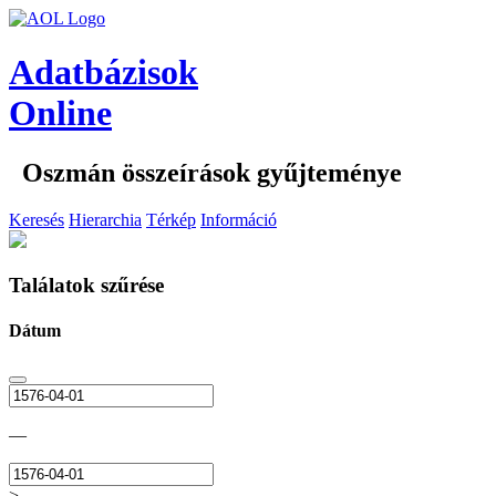
Adatbázisok
Online
Oszmán összeírások gyűjteménye
Keresés
Hierarchia
Térkép
Információ
Találatok szűrése
Dátum
—
>