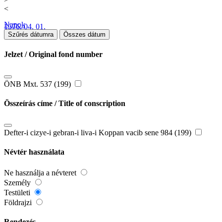
<
Napok
1576. 04. 01.
Szűrés dátumra
Összes dátum
Jelzet / Original fond number
ÖNB Mxt. 537 (199)
Összeírás címe / Title of conscription
Defter-i cizye-i gebran-i liva-i Koppan vacib sene 984 (199)
Névtér használata
Ne használja a névteret
Személy
Testületi
Földrajzi
Rendezés