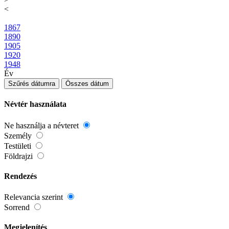
<
1867
1890
1905
1920
1948
Év
Szűrés dátumra
Összes dátum
Névtér használata
Ne használja a névteret
Személy
Testületi
Földrajzi
Rendezés
Relevancia szerint
Sorrend
Megjelenítés