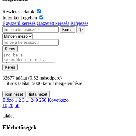
Részletes adatok
Iratonként egyben
Egyszerű keresés
Összetett keresés
Kifejezés
Keres
ⓘ
Keres
Keres
32677 találat
(0,52 másodperc)
Túl sok találat, 5000 került megjelenítésre
ikon nézet
lista nézet
Előző
1
2
3
...
249
250
Következő
10
20
50
találat
Elérhetőségek