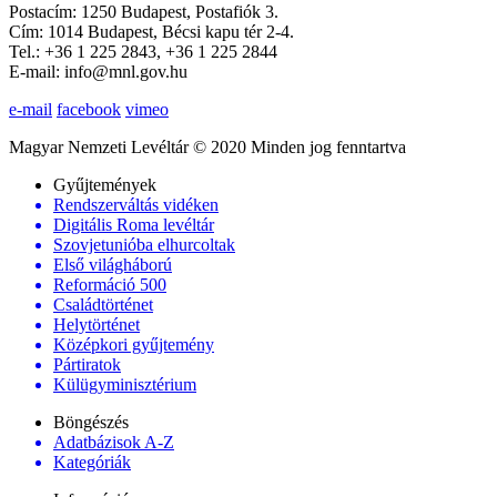
Postacím: 1250 Budapest, Postafiók 3.
Cím: 1014 Budapest, Bécsi kapu tér 2-4.
Tel.: +36 1 225 2843, +36 1 225 2844
E-mail: info@mnl.gov.hu
e-mail
facebook
vimeo
Magyar Nemzeti Levéltár © 2020 Minden jog fenntartva
Gyűjtemények
Rendszerváltás vidéken
Digitális Roma levéltár
Szovjetunióba elhurcoltak
Első világháború
Reformáció 500
Családtörténet
Helytörténet
Középkori gyűjtemény
Pártiratok
Külügyminisztérium
Böngészés
Adatbázisok A-Z
Kategóriák