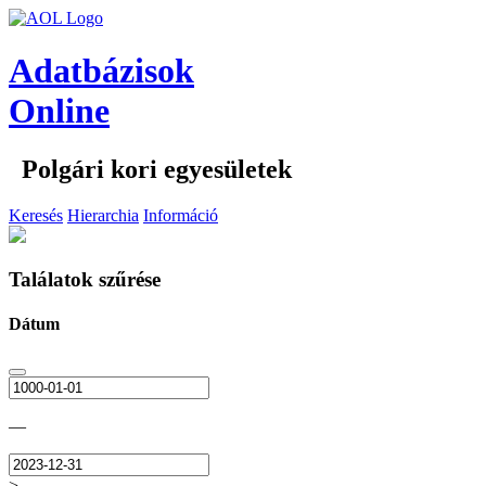
Adatbázisok
Online
Polgári kori egyesületek
Keresés
Hierarchia
Információ
Találatok szűrése
Dátum
—
>