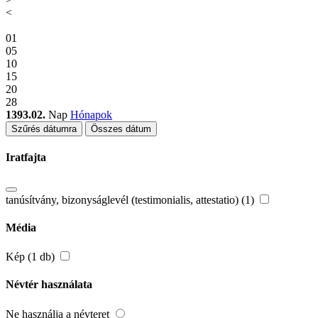
<
01
05
10
15
20
28
1393.02.
Nap
Hónapok
Szűrés dátumra
Összes dátum
Iratfajta
tanúsítvány, bizonyságlevél (testimonialis, attestatio) (1)
Média
Kép (1 db)
Névtér használata
Ne használja a névteret