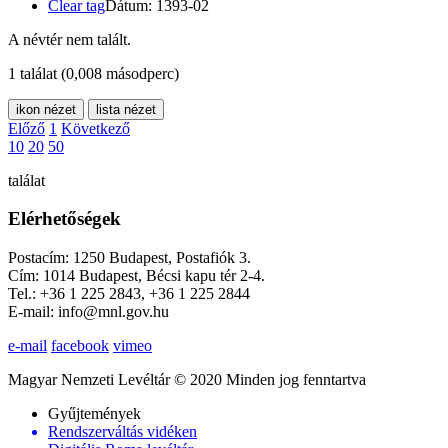
Clear tag
Dátum: 1393-02
A névtér nem talált.
1 találat
(0,008 másodperc)
ikon nézet
lista nézet
Előző
1
Következő
10
20
50
találat
Elérhetőségek
Postacím: 1250 Budapest, Postafiók 3.
Cím: 1014 Budapest, Bécsi kapu tér 2-4.
Tel.: +36 1 225 2843, +36 1 225 2844
E-mail: info@mnl.gov.hu
e-mail
facebook
vimeo
Magyar Nemzeti Levéltár © 2020 Minden jog fenntartva
Gyűjtemények
Rendszerváltás vidéken