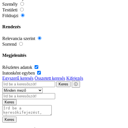
Személy
Testületi
Földrajzi
Rendezés
Relevancia szerint
Sorrend
Megjelenítés
Részletes adatok
Iratonként egyben
Egyszerű keresés
Összetett keresés
Kifejezés
Keres
ⓘ
Keres
Keres