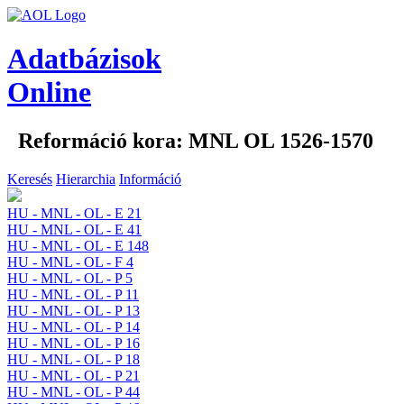
Adatbázisok
Online
Reformáció kora: MNL OL 1526-1570
Keresés
Hierarchia
Információ
HU - MNL - OL - E 21
HU - MNL - OL - E 41
HU - MNL - OL - E 148
HU - MNL - OL - F 4
HU - MNL - OL - P 5
HU - MNL - OL - P 11
HU - MNL - OL - P 13
HU - MNL - OL - P 14
HU - MNL - OL - P 16
HU - MNL - OL - P 18
HU - MNL - OL - P 21
HU - MNL - OL - P 44