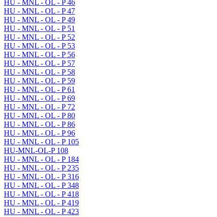
HU - MNL - OL - P 46
HU - MNL - OL - P 47
HU - MNL - OL - P 49
HU - MNL - OL - P 51
HU - MNL - OL - P 52
HU - MNL - OL - P 53
HU - MNL - OL - P 56
HU - MNL - OL - P 57
HU - MNL - OL - P 58
HU - MNL - OL - P 59
HU - MNL - OL - P 61
HU - MNL - OL - P 69
HU - MNL - OL - P 72
HU - MNL - OL - P 80
HU - MNL - OL - P 86
HU - MNL - OL - P 96
HU - MNL - OL - P 105
HU-MNL-OL-P 108
HU - MNL - OL - P 184
HU - MNL - OL - P 235
HU - MNL - OL - P 316
HU - MNL - OL - P 348
HU - MNL - OL - P 418
HU - MNL - OL - P 419
HU - MNL - OL - P 423