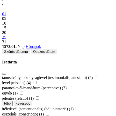
<
01
05
10
15
20
25
31
1573.01.
Nap
Hónapok
Szűrés dátumra
Összes dátum
Iratfajta
tanúsítvány, bizonyságlevél (testimonialis, attestatio) (5)
levél (missilis) (4)
parancslevél/mandátum (perceptiva) (3)
egyéb (1)
jelentés (relatio) (1)
több
kevesebb
ítéletlevél (sententionalis) (adiudicatoria) (1)
összeírás (conscriptio) (1)