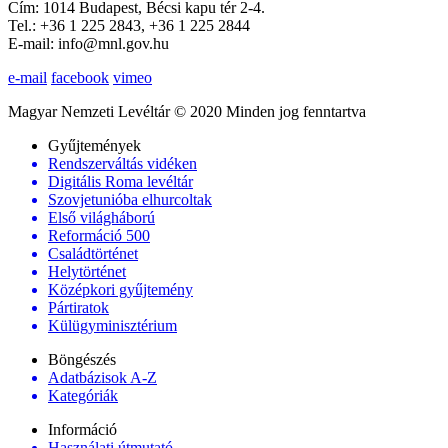
Cím: 1014 Budapest, Bécsi kapu tér 2-4.
Tel.: +36 1 225 2843, +36 1 225 2844
E-mail: info@mnl.gov.hu
e-mail
facebook
vimeo
Magyar Nemzeti Levéltár © 2020 Minden jog fenntartva
Gyűjtemények
Rendszerváltás vidéken
Digitális Roma levéltár
Szovjetunióba elhurcoltak
Első világháború
Reformáció 500
Családtörténet
Helytörténet
Középkori gyűjtemény
Pártiratok
Külügyminisztérium
Böngészés
Adatbázisok A-Z
Kategóriák
Információ
Használati útmutató