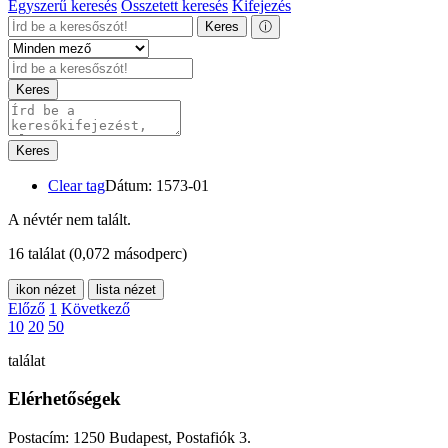
Egyszerű keresés
Összetett keresés
Kifejezés
Keres
ⓘ
Keres
Keres
Clear tag
Dátum: 1573-01
A névtér nem talált.
16 találat
(0,072 másodperc)
ikon nézet
lista nézet
Előző
1
Következő
10
20
50
találat
Elérhetőségek
Postacím: 1250 Budapest, Postafiók 3.