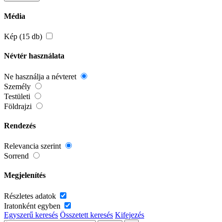
Média
Kép (15 db)
Névtér használata
Ne használja a névteret
Személy
Testületi
Földrajzi
Rendezés
Relevancia szerint
Sorrend
Megjelenítés
Részletes adatok
Iratonként egyben
Egyszerű keresés
Összetett keresés
Kifejezés