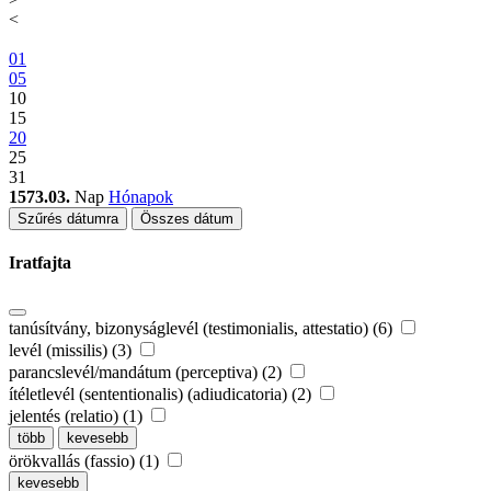
<
01
05
10
15
20
25
31
1573.03.
Nap
Hónapok
Szűrés dátumra
Összes dátum
Iratfajta
tanúsítvány, bizonyságlevél (testimonialis, attestatio) (6)
levél (missilis) (3)
parancslevél/mandátum (perceptiva) (2)
ítéletlevél (sententionalis) (adiudicatoria) (2)
jelentés (relatio) (1)
több
kevesebb
örökvallás (fassio) (1)
kevesebb