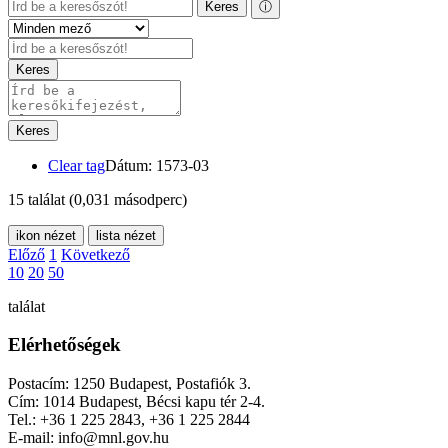
Keres
ⓘ
Keres
Keres
Clear tag
Dátum: 1573-03
15 találat
(0,031 másodperc)
ikon nézet
lista nézet
Előző
1
Következő
10
20
50
találat
Elérhetőségek
Postacím: 1250 Budapest, Postafiók 3.
Cím: 1014 Budapest, Bécsi kapu tér 2-4.
Tel.: +36 1 225 2843, +36 1 225 2844
E-mail: info@mnl.gov.hu