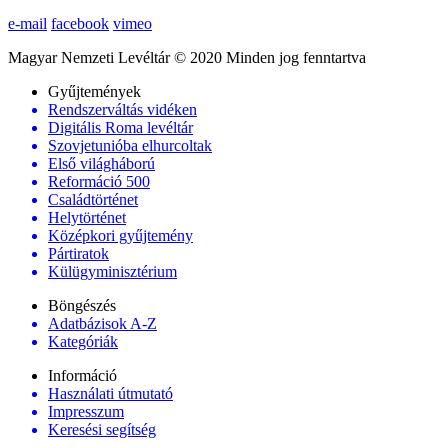
e-mail
facebook
vimeo
Magyar Nemzeti Levéltár © 2020 Minden jog fenntartva
Gyűjtemények
Rendszerváltás vidéken
Digitális Roma levéltár
Szovjetunióba elhurcoltak
Első világháború
Reformáció 500
Családtörténet
Helytörténet
Középkori gyűjtemény
Pártiratok
Külügyminisztérium
Böngészés
Adatbázisok A-Z
Kategóriák
Információ
Használati útmutató
Impresszum
Keresési segítség