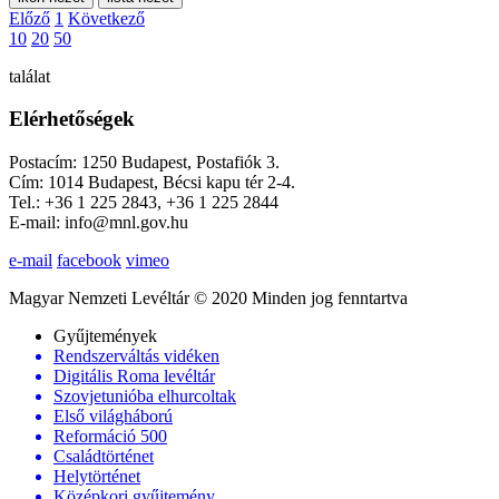
Előző
1
Következő
10
20
50
találat
Elérhetőségek
Postacím: 1250 Budapest, Postafiók 3.
Cím: 1014 Budapest, Bécsi kapu tér 2-4.
Tel.: +36 1 225 2843, +36 1 225 2844
E-mail: info@mnl.gov.hu
e-mail
facebook
vimeo
Magyar Nemzeti Levéltár © 2020 Minden jog fenntartva
Gyűjtemények
Rendszerváltás vidéken
Digitális Roma levéltár
Szovjetunióba elhurcoltak
Első világháború
Reformáció 500
Családtörténet
Helytörténet
Középkori gyűjtemény