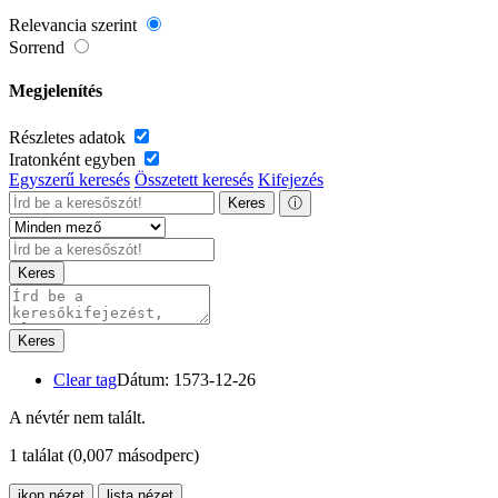
Relevancia szerint
Sorrend
Megjelenítés
Részletes adatok
Iratonként egyben
Egyszerű keresés
Összetett keresés
Kifejezés
Keres
ⓘ
Keres
Keres
Clear tag
Dátum: 1573-12-26
A névtér nem talált.
1 találat
(0,007 másodperc)
ikon nézet
lista nézet