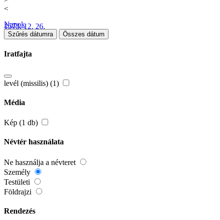
<
Napok
1573. 12. 26.
Szűrés dátumra
Összes dátum
Iratfajta
levél (missilis) (1)
Média
Kép (1 db)
Névtér használata
Ne használja a névteret
Személy
Testületi
Földrajzi
Rendezés