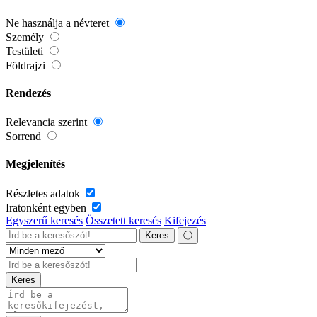
Ne használja a névteret
Személy
Testületi
Földrajzi
Rendezés
Relevancia szerint
Sorrend
Megjelenítés
Részletes adatok
Iratonként egyben
Egyszerű keresés
Összetett keresés
Kifejezés
Keres
ⓘ
Keres