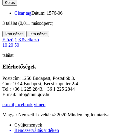
Keres
Clear tag
Dátum: 1576-06
3 találat
(0,011 másodperc)
ikon nézet
lista nézet
Előző
1
Következő
10
20
50
találat
Elérhetőségek
Postacím: 1250 Budapest, Postafiók 3.
Cím: 1014 Budapest, Bécsi kapu tér 2-4.
Tel.: +36 1 225 2843, +36 1 225 2844
E-mail: info@mnl.gov.hu
e-mail
facebook
vimeo
Magyar Nemzeti Levéltár © 2020 Minden jog fenntartva
Gyűjtemények
Rendszerváltás vidéken