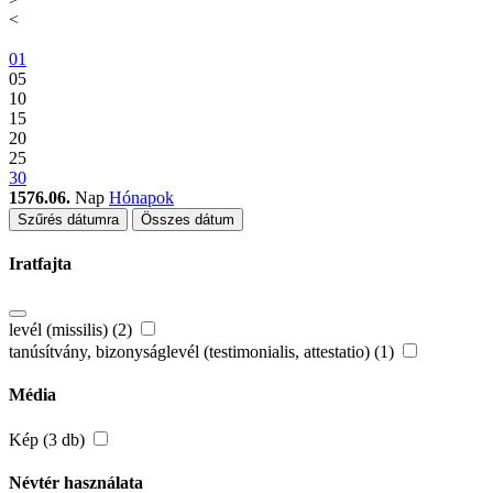
<
01
05
10
15
20
25
30
1576.06.
Nap
Hónapok
Szűrés dátumra
Összes dátum
Iratfajta
levél (missilis) (2)
tanúsítvány, bizonyságlevél (testimonialis, attestatio) (1)
Média
Kép (3 db)
Névtér használata