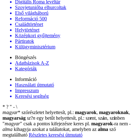
Digitális Roma levéltár
Szovjetunióba elhurcoltak
Első világháború
Reformáció 500
Családtörténet
Helytörténet
Középkori gyűjtemény
Pártiratok
Külügyminisztérium
Böngészés
Adatbázisok A-Z
Kategóriák
Információ
Használati útmutató
Impresszum
Keresési segítség
*
?
"
-
\
magyar
*
szórészletet helyettesít, pl.:
magyarok
,
magyaroknak
,
magyarság
sz
?
n
egy betűt helyettesít, pl.: sz
e
nt, sz
á
n, sz
í
nben
"
magyar
"
csak a pontos kifejezésre keres pl.
magyarok
-ra nem
-
alma
kihagyja azokat a találatokat, amelyben az
alma
szó
megtalálható
Részletes keresési útmutató