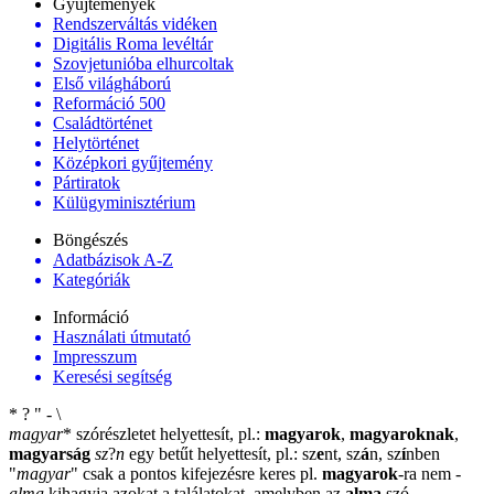
Gyűjtemények
Rendszerváltás vidéken
Digitális Roma levéltár
Szovjetunióba elhurcoltak
Első világháború
Reformáció 500
Családtörténet
Helytörténet
Középkori gyűjtemény
Pártiratok
Külügyminisztérium
Böngészés
Adatbázisok A-Z
Kategóriák
Információ
Használati útmutató
Impresszum
Keresési segítség
*
?
"
-
\
magyar
*
szórészletet helyettesít, pl.:
magyarok
,
magyaroknak
,
magyarság
sz
?
n
egy betűt helyettesít, pl.: sz
e
nt, sz
á
n, sz
í
nben
"
magyar
"
csak a pontos kifejezésre keres pl.
magyarok
-ra nem
-
alma
kihagyja azokat a találatokat, amelyben az
alma
szó