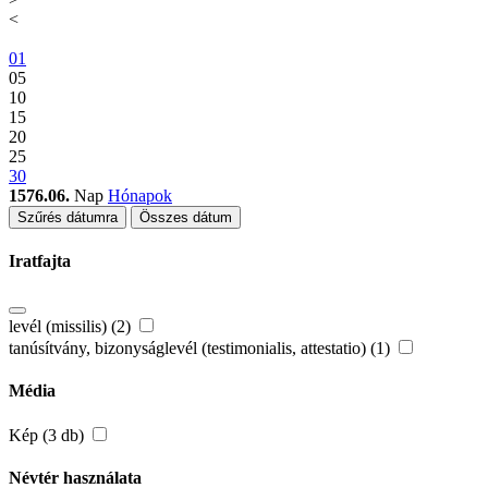
<
01
05
10
15
20
25
30
1576.06.
Nap
Hónapok
Szűrés dátumra
Összes dátum
Iratfajta
levél (missilis) (2)
tanúsítvány, bizonyságlevél (testimonialis, attestatio) (1)
Média
Kép (3 db)
Névtér használata