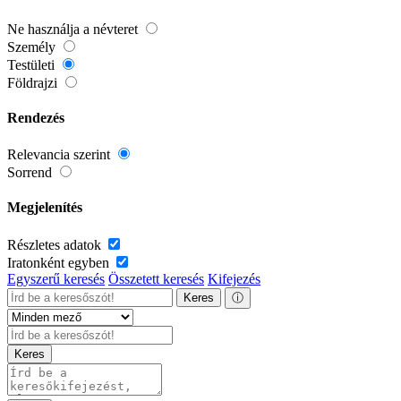
Ne használja a névteret
Személy
Testületi
Földrajzi
Rendezés
Relevancia szerint
Sorrend
Megjelenítés
Részletes adatok
Iratonként egyben
Egyszerű keresés
Összetett keresés
Kifejezés
Keres
ⓘ
Keres