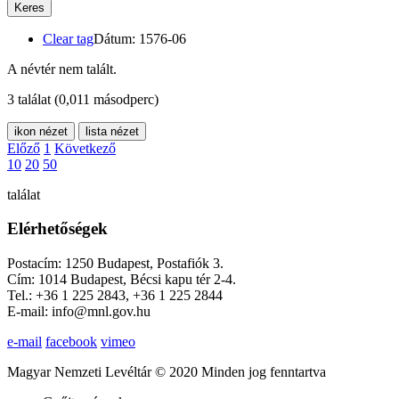
Keres
Clear tag
Dátum: 1576-06
A névtér nem talált.
3 találat
(0,011 másodperc)
ikon nézet
lista nézet
Előző
1
Következő
10
20
50
találat
Elérhetőségek
Postacím: 1250 Budapest, Postafiók 3.
Cím: 1014 Budapest, Bécsi kapu tér 2-4.
Tel.: +36 1 225 2843, +36 1 225 2844
E-mail: info@mnl.gov.hu
e-mail
facebook
vimeo
Magyar Nemzeti Levéltár © 2020 Minden jog fenntartva