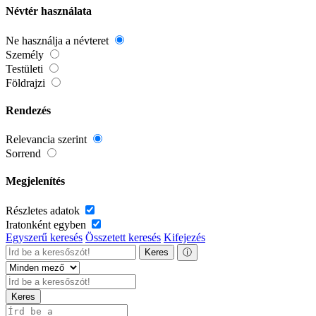
Névtér használata
Ne használja a névteret
Személy
Testületi
Földrajzi
Rendezés
Relevancia szerint
Sorrend
Megjelenítés
Részletes adatok
Iratonként egyben
Egyszerű keresés
Összetett keresés
Kifejezés
Keres
ⓘ
Keres