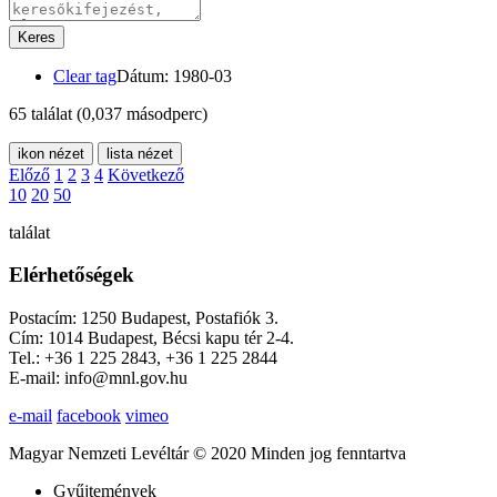
Keres
Clear tag
Dátum: 1980-03
65 találat
(0,037 másodperc)
ikon nézet
lista nézet
Előző
1
2
3
4
Következő
10
20
50
találat
Elérhetőségek
Postacím: 1250 Budapest, Postafiók 3.
Cím: 1014 Budapest, Bécsi kapu tér 2-4.
Tel.: +36 1 225 2843, +36 1 225 2844
E-mail: info@mnl.gov.hu
e-mail
facebook
vimeo
Magyar Nemzeti Levéltár © 2020 Minden jog fenntartva
Gyűjtemények