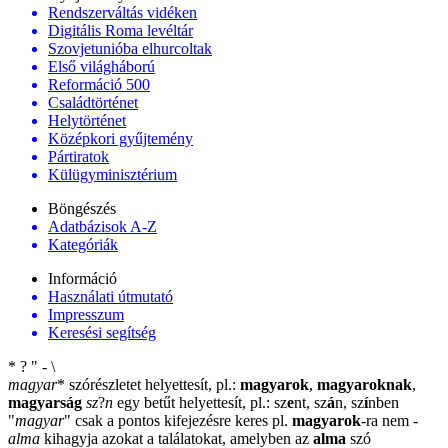
Rendszerváltás vidéken
Digitális Roma levéltár
Szovjetunióba elhurcoltak
Első világháború
Reformáció 500
Családtörténet
Helytörténet
Középkori gyűjtemény
Pártiratok
Külügyminisztérium
Böngészés
Adatbázisok A-Z
Kategóriák
Információ
Használati útmutató
Impresszum
Keresési segítség
*
?
"
-
\
magyar
*
szórészletet helyettesít, pl.:
magyarok
,
magyaroknak
,
magyarság
sz
?
n
egy betűt helyettesít, pl.: sz
e
nt, sz
á
n, sz
í
nben
"
magyar
"
csak a pontos kifejezésre keres pl.
magyarok
-ra nem
-
alma
kihagyja azokat a találatokat, amelyben az
alma
szó