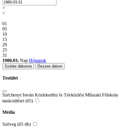
>
<
01
05
10
15
20
25
31
1980.03.
Nap
Hónapok
Szűrés dátumra
Összes dátum
Testület
Széchenyi István Közlekedési és Távközlési Műszaki Főiskola
tanácsülései (65)
Média
Szöveg (65 db)