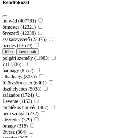
Rendfokozat
honvéd (407781)
őrmester (42321)
őrvezető (42238)
szakaszvezető (23075)
tizedes (13619)
több
kevesebb
polgári személy (11983)
? (11336)
hadnagy (8552)
alhadnagy (8035)
főtörzsőrmester (6301)
tiszthelyettes (5038)
százados (1724)
Levente (1153)
tartalékos honvéd (867)
nem szolgált (732)
alezredes (379)
őrnagy (318)
lövész (304)