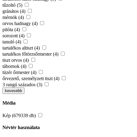
tűzoltó (5)
gránátos (4)
mérnök (4)
orvos hadnagy (4)
pilóta (4)
sorozott (4)
tanuló (4)
tartalékos altiszt (4)
tartalékos főtörzsőrmester (4)
tiszt orvos (4)
tábornok (4)
tüzér őrmester (4)
őrvezető, személyzeti tiszt (4)
3 rangú százados (3)
kevesebb
Média
Kép (679339 db)
Névtér használata