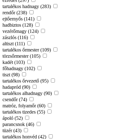
ezredes (297)
tartalékos hadnagy (283)
rendőr (238)
ejtőernyős (141)
hadbiztos (128)
vezérőrnagy (124)
zászlós (116)
altiszt (111)
tartalékos őrmester (109)
törzsőrmester (105)
kadét (103)
főhadnagy (102)
tiszt (98)
tartalékos őrvezető (95)
hadapród (90)
tartalékos alhadnagy (90)
csendőr (74)
matróz, folyamőr (60)
tartalékos tizedes (55)
ápoló (52)
parancsnok (46)
tüzér (43)
tartalékos honvéd (42)