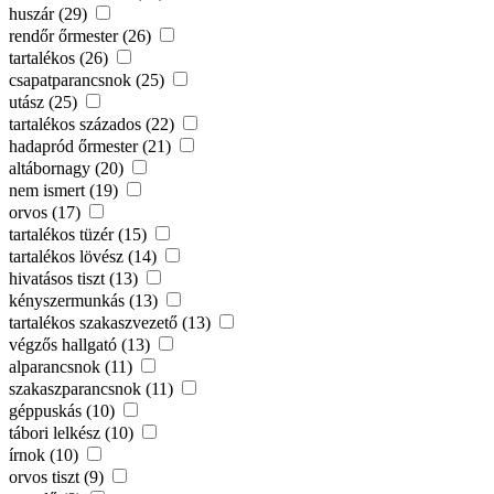
huszár (29)
rendőr őrmester (26)
tartalékos (26)
csapatparancsnok (25)
utász (25)
tartalékos százados (22)
hadapród őrmester (21)
altábornagy (20)
nem ismert (19)
orvos (17)
tartalékos tüzér (15)
tartalékos lövész (14)
hivatásos tiszt (13)
kényszermunkás (13)
tartalékos szakaszvezető (13)
végzős hallgató (13)
alparancsnok (11)
szakaszparancsnok (11)
géppuskás (10)
tábori lelkész (10)
írnok (10)
orvos tiszt (9)