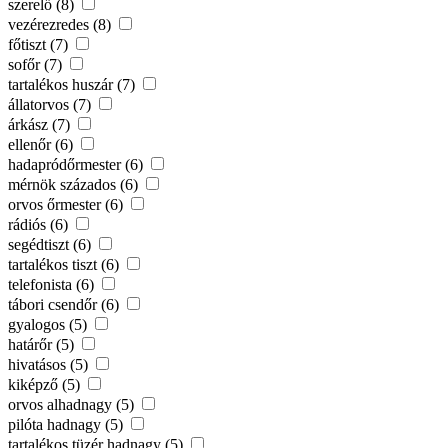
szerelő (8)
vezérezredes (8)
főtiszt (7)
sofőr (7)
tartalékos huszár (7)
állatorvos (7)
árkász (7)
ellenőr (6)
hadapródőrmester (6)
mérnök százados (6)
orvos őrmester (6)
rádiós (6)
segédtiszt (6)
tartalékos tiszt (6)
telefonista (6)
tábori csendőr (6)
gyalogos (5)
határőr (5)
hivatásos (5)
kiképző (5)
orvos alhadnagy (5)
pilóta hadnagy (5)
tartalékos tüzér hadnagy (5)