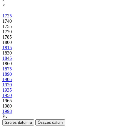
<
1725
1740
1755
1770
1785
1800
1815
1830
1845
1860
1875
1890
1905
1920
1935
1950
1965
1980
1998
Év
Szűrés dátumra
Összes dátum