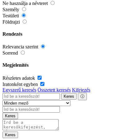
Ne használja a névteret
Személy
Testületi
Földrajzi
Rendezés
Relevancia szerint
Sorrend
Megjelenítés
Részletes adatok
Iratonként egyben
Egyszerű keresés
Összetett keresés
Kifejezés
Keres
ⓘ
Keres
Keres