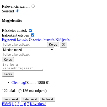
Relevancia szerint
Sorrend
Megjelenítés
Részletes adatok
Iratonként egyben
Egyszerű keresés
Összetett keresés
Kifejezés
Keres
ⓘ
Keres
Keres
Clear tag
Dátum: 1886-01
122 találat
(0,136 másodperc)
ikon nézet
lista nézet
táblázat
Előző
1
2
3
...
6
7
Következő