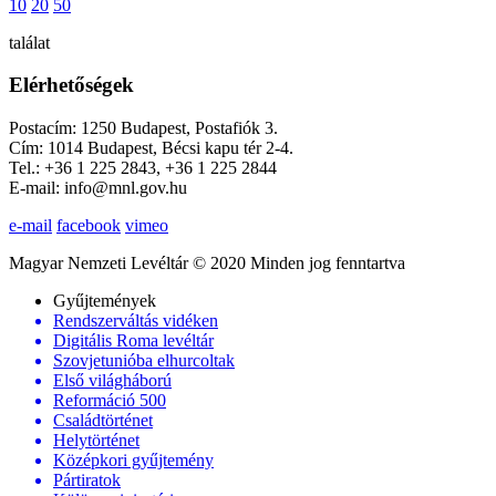
10
20
50
találat
Elérhetőségek
Postacím: 1250 Budapest, Postafiók 3.
Cím: 1014 Budapest, Bécsi kapu tér 2-4.
Tel.: +36 1 225 2843, +36 1 225 2844
E-mail: info@mnl.gov.hu
e-mail
facebook
vimeo
Magyar Nemzeti Levéltár © 2020 Minden jog fenntartva
Gyűjtemények
Rendszerváltás vidéken
Digitális Roma levéltár
Szovjetunióba elhurcoltak
Első világháború
Reformáció 500
Családtörténet
Helytörténet
Középkori gyűjtemény
Pártiratok