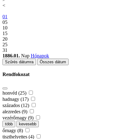
<
01
05
10
15
20
25
31
1886.01.
Nap
Hónapok
Szűrés dátumra
Összes dátum
Rendfokozat
honvéd (25)
hadnagy (17)
százados (12)
alezredes (9)
vezérőrnagy (9)
több
kevesebb
őrnagy (8)
tiszthelyettes (4)