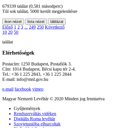
679339 találat
(0,581 másodperc)
Túl sok találat, 5000 került megjelenítésre
ikon nézet
lista nézet
táblázat
Előző
1
2
3
...
249
250
Következő
10
20
50
találat
Elérhetőségek
Postacím: 1250 Budapest, Postafiók 3.
Cím: 1014 Budapest, Bécsi kapu tér 2-4.
Tel.: +36 1 225 2843, +36 1 225 2844
E-mail: info@mnl.gov.hu
e-mail
facebook
vimeo
Magyar Nemzeti Levéltár © 2020 Minden jog fenntartva
Gyűjtemények
Rendszerváltás vidéken
Digitális Roma levéltár
Szovjetunióba elhurcoltak