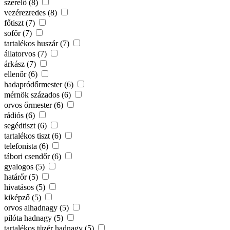
szerelő (8)
vezérezredes (8)
főtiszt (7)
sofőr (7)
tartalékos huszár (7)
állatorvos (7)
árkász (7)
ellenőr (6)
hadapródőrmester (6)
mérnök százados (6)
orvos őrmester (6)
rádiós (6)
segédtiszt (6)
tartalékos tiszt (6)
telefonista (6)
tábori csendőr (6)
gyalogos (5)
határőr (5)
hivatásos (5)
kiképző (5)
orvos alhadnagy (5)
pilóta hadnagy (5)
tartalékos tüzér hadnagy (5)