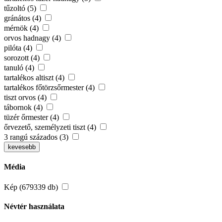
tűzoltó (5)
gránátos (4)
mérnök (4)
orvos hadnagy (4)
pilóta (4)
sorozott (4)
tanuló (4)
tartalékos altiszt (4)
tartalékos főtörzsőrmester (4)
tiszt orvos (4)
tábornok (4)
tüzér őrmester (4)
őrvezető, személyzeti tiszt (4)
3 rangú százados (3)
kevesebb
Média
Kép (679339 db)
Névtér használata