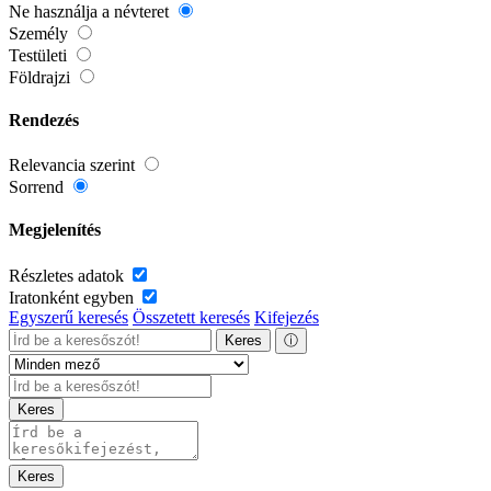
Ne használja a névteret
Személy
Testületi
Földrajzi
Rendezés
Relevancia szerint
Sorrend
Megjelenítés
Részletes adatok
Iratonként egyben
Egyszerű keresés
Összetett keresés
Kifejezés
Keres
ⓘ
Keres
Keres