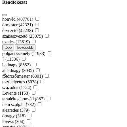
Rendfokozat
honvéd (407781)
őrmester (42321)
őrvezető (42238)
szakaszvezető (23075)
tizedes (13619)
több
kevesebb
polgári személy (11983)
? (11336)
hadnagy (8552)
alhadnagy (8035)
főtörzsőrmester (6301)
tiszthelyettes (5038)
százados (1724)
Levente (1153)
tartalékos honvéd (867)
nem szolgált (732)
alezredes (379)
őrnagy (318)
lövész (304)