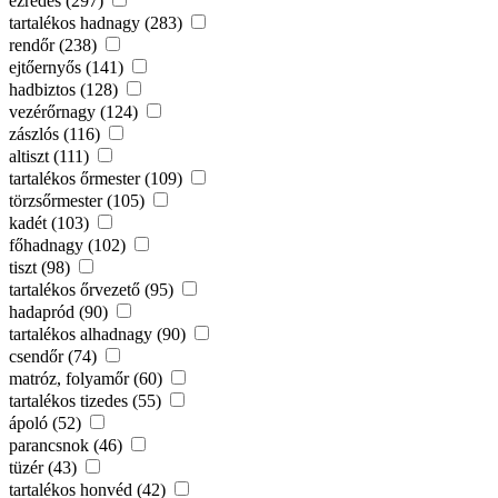
ezredes (297)
tartalékos hadnagy (283)
rendőr (238)
ejtőernyős (141)
hadbiztos (128)
vezérőrnagy (124)
zászlós (116)
altiszt (111)
tartalékos őrmester (109)
törzsőrmester (105)
kadét (103)
főhadnagy (102)
tiszt (98)
tartalékos őrvezető (95)
hadapród (90)
tartalékos alhadnagy (90)
csendőr (74)
matróz, folyamőr (60)
tartalékos tizedes (55)
ápoló (52)
parancsnok (46)
tüzér (43)
tartalékos honvéd (42)