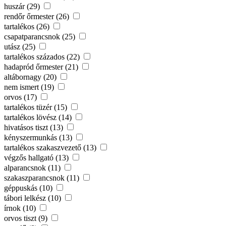
huszár (29)
rendőr őrmester (26)
tartalékos (26)
csapatparancsnok (25)
utász (25)
tartalékos százados (22)
hadapród őrmester (21)
altábornagy (20)
nem ismert (19)
orvos (17)
tartalékos tüzér (15)
tartalékos lövész (14)
hivatásos tiszt (13)
kényszermunkás (13)
tartalékos szakaszvezető (13)
végzős hallgató (13)
alparancsnok (11)
szakaszparancsnok (11)
géppuskás (10)
tábori lelkész (10)
írnok (10)
orvos tiszt (9)