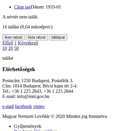
Clear tag
Dátum: 1933-01
A névtér nem talált.
16 találat
(0,04 másodperc)
ikon nézet
lista nézet
táblázat
Előző
1
Következő
10
20
50
találat
Elérhetőségek
Postacím: 1250 Budapest, Postafiók 3.
Cím: 1014 Budapest, Bécsi kapu tér 2-4.
Tel.: +36 1 225 2843, +36 1 225 2844
E-mail: info@mnl.gov.hu
e-mail
facebook
vimeo
Magyar Nemzeti Levéltár © 2020 Minden jog fenntartva
Gyűjtemények