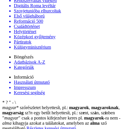
Rendszerváltás vidéken
Digitális Roma levéltár
Szovjetunióba elhurcoltak
Első világháború
Reformáció 500
Családtörténet
Helytörténet
Középkori gyűjtemény
Pártiratok
Külügyminisztérium
Böngészés
Adatbázisok A-Z
Kategóriák
Információ
Használati útmutató
Impresszum
Keresési segítség
*
?
"
-
\
magyar
*
szórészletet helyettesít, pl.:
magyarok
,
magyaroknak
,
magyarság
sz
?
n
egy betűt helyettesít, pl.: sz
e
nt, sz
á
n, sz
í
nben
"
magyar
"
csak a pontos kifejezésre keres pl.
magyarok
-ra nem
-
alma
kihagyja azokat a találatokat, amelyben az
alma
szó
megtalálható
Részletes keresési útmutató