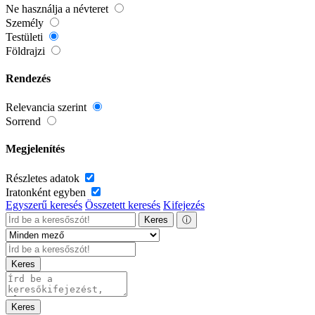
Ne használja a névteret
Személy
Testületi
Földrajzi
Rendezés
Relevancia szerint
Sorrend
Megjelenítés
Részletes adatok
Iratonként egyben
Egyszerű keresés
Összetett keresés
Kifejezés
Keres
ⓘ
Keres
Keres