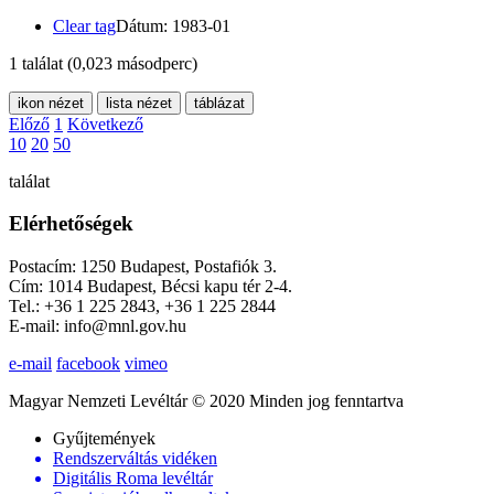
Clear tag
Dátum: 1983-01
1 találat
(0,023 másodperc)
ikon nézet
lista nézet
táblázat
Előző
1
Következő
10
20
50
találat
Elérhetőségek
Postacím: 1250 Budapest, Postafiók 3.
Cím: 1014 Budapest, Bécsi kapu tér 2-4.
Tel.: +36 1 225 2843, +36 1 225 2844
E-mail: info@mnl.gov.hu
e-mail
facebook
vimeo
Magyar Nemzeti Levéltár © 2020 Minden jog fenntartva
Gyűjtemények
Rendszerváltás vidéken
Digitális Roma levéltár