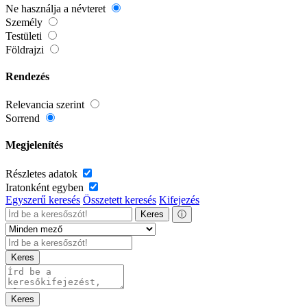
Ne használja a névteret
Személy
Testületi
Földrajzi
Rendezés
Relevancia szerint
Sorrend
Megjelenítés
Részletes adatok
Iratonként egyben
Egyszerű keresés
Összetett keresés
Kifejezés
Keres
ⓘ
Keres
Keres