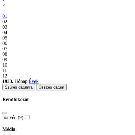
<
01
02
03
04
05
06
07
08
09
10
11
12
1933.
Hónap
Évek
Szűrés dátumra
Összes dátum
Rendfokozat
honvéd (9)
Média