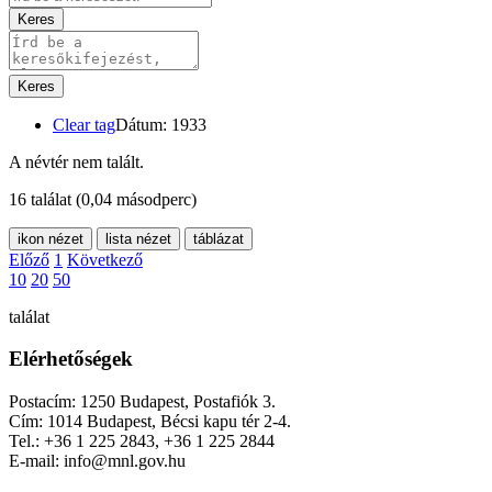
Keres
Keres
Clear tag
Dátum: 1933
A névtér nem talált.
16 találat
(0,04 másodperc)
ikon nézet
lista nézet
táblázat
Előző
1
Következő
10
20
50
találat
Elérhetőségek
Postacím: 1250 Budapest, Postafiók 3.
Cím: 1014 Budapest, Bécsi kapu tér 2-4.
Tel.: +36 1 225 2843, +36 1 225 2844
E-mail: info@mnl.gov.hu