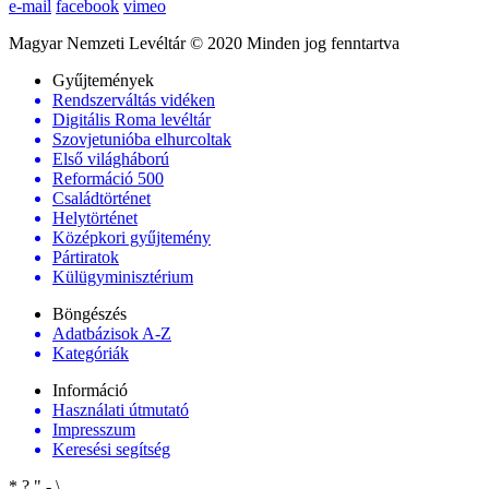
e-mail
facebook
vimeo
Magyar Nemzeti Levéltár © 2020 Minden jog fenntartva
Gyűjtemények
Rendszerváltás vidéken
Digitális Roma levéltár
Szovjetunióba elhurcoltak
Első világháború
Reformáció 500
Családtörténet
Helytörténet
Középkori gyűjtemény
Pártiratok
Külügyminisztérium
Böngészés
Adatbázisok A-Z
Kategóriák
Információ
Használati útmutató
Impresszum
Keresési segítség
*
?
"
-
\