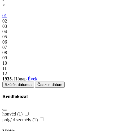
<
01
02
03
04
05
06
07
08
09
10
11
12
1935.
Hónap
Évek
Szűrés dátumra
Összes dátum
Rendfokozat
honvéd (1)
polgári személy (1)