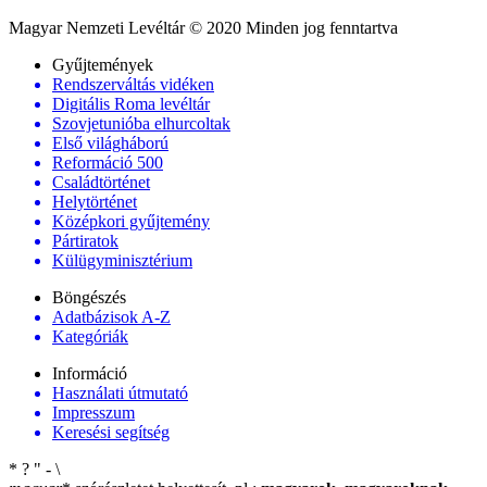
Magyar Nemzeti Levéltár © 2020 Minden jog fenntartva
Gyűjtemények
Rendszerváltás vidéken
Digitális Roma levéltár
Szovjetunióba elhurcoltak
Első világháború
Reformáció 500
Családtörténet
Helytörténet
Középkori gyűjtemény
Pártiratok
Külügyminisztérium
Böngészés
Adatbázisok A-Z
Kategóriák
Információ
Használati útmutató
Impresszum
Keresési segítség
*
?
"
-
\