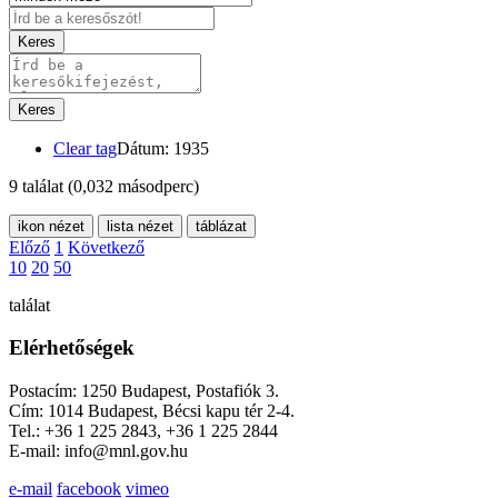
Keres
Keres
Clear tag
Dátum: 1935
9 találat
(0,032 másodperc)
ikon nézet
lista nézet
táblázat
Előző
1
Következő
10
20
50
találat
Elérhetőségek
Postacím: 1250 Budapest, Postafiók 3.
Cím: 1014 Budapest, Bécsi kapu tér 2-4.
Tel.: +36 1 225 2843, +36 1 225 2844
E-mail: info@mnl.gov.hu
e-mail
facebook
vimeo