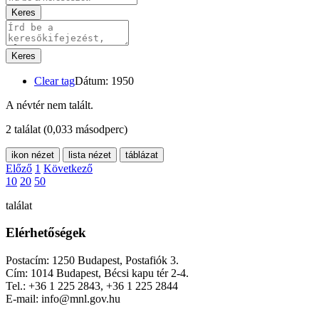
Keres
Keres
Clear tag
Dátum: 1950
A névtér nem talált.
2 találat
(0,033 másodperc)
ikon nézet
lista nézet
táblázat
Előző
1
Következő
10
20
50
találat
Elérhetőségek
Postacím: 1250 Budapest, Postafiók 3.
Cím: 1014 Budapest, Bécsi kapu tér 2-4.
Tel.: +36 1 225 2843, +36 1 225 2844
E-mail: info@mnl.gov.hu