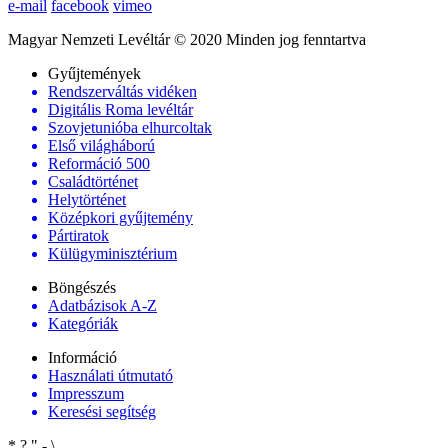
e-mail
facebook
vimeo
Magyar Nemzeti Levéltár © 2020 Minden jog fenntartva
Gyűjtemények
Rendszerváltás vidéken
Digitális Roma levéltár
Szovjetunióba elhurcoltak
Első világháború
Reformáció 500
Családtörténet
Helytörténet
Középkori gyűjtemény
Pártiratok
Külügyminisztérium
Böngészés
Adatbázisok A-Z
Kategóriák
Információ
Használati útmutató
Impresszum
Keresési segítség
*
?
"
-
\