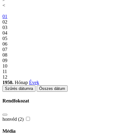
<
01
02
03
04
05
06
07
08
09
10
11
12
1950.
Hónap
Évek
Szűrés dátumra
Összes dátum
Rendfokozat
honvéd (2)
Média