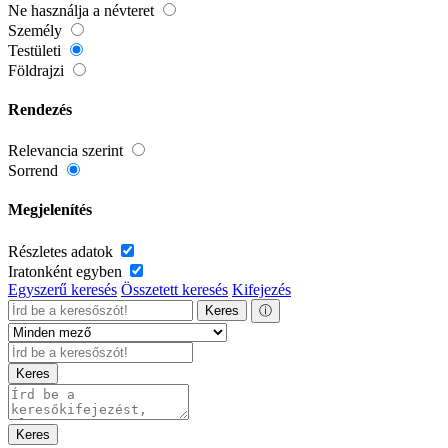
Ne használja a névteret
Személy
Testületi
Földrajzi
Rendezés
Relevancia szerint
Sorrend
Megjelenítés
Részletes adatok
Iratonként egyben
Egyszerű keresés
Összetett keresés
Kifejezés
Keres
ⓘ
Keres
Keres