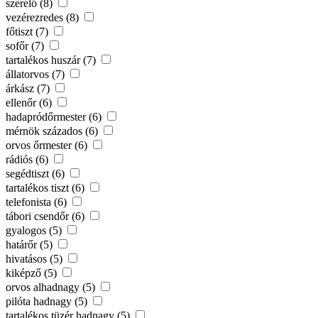
szerelő (8)
vezérezredes (8)
főtiszt (7)
sofőr (7)
tartalékos huszár (7)
állatorvos (7)
árkász (7)
ellenőr (6)
hadapródőrmester (6)
mérnök százados (6)
orvos őrmester (6)
rádiós (6)
segédtiszt (6)
tartalékos tiszt (6)
telefonista (6)
tábori csendőr (6)
gyalogos (5)
határőr (5)
hivatásos (5)
kiképző (5)
orvos alhadnagy (5)
pilóta hadnagy (5)
tartalékos tüzér hadnagy (5)