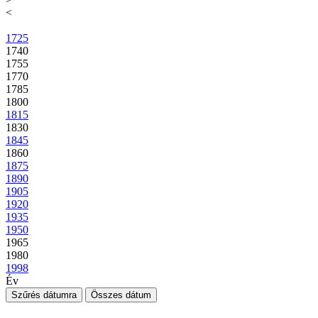
<
1725
1740
1755
1770
1785
1800
1815
1830
1845
1860
1875
1890
1905
1920
1935
1950
1965
1980
1998
Év
Szűrés dátumra
Összes dátum