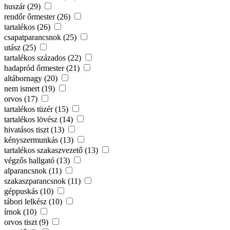
huszár (29)
rendőr őrmester (26)
tartalékos (26)
csapatparancsnok (25)
utász (25)
tartalékos százados (22)
hadapród őrmester (21)
altábornagy (20)
nem ismert (19)
orvos (17)
tartalékos tüzér (15)
tartalékos lövész (14)
hivatásos tiszt (13)
kényszermunkás (13)
tartalékos szakaszvezető (13)
végzős hallgató (13)
alparancsnok (11)
szakaszparancsnok (11)
géppuskás (10)
tábori lelkész (10)
írnok (10)
orvos tiszt (9)