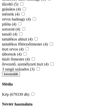
tűzoltó (5)
gránátos (4)
mérnök (4)
orvos hadnagy (4)
pilóta (4)
sorozott (4)
tanuló (4)
tartalékos altiszt (4)
tartalékos főtörzsőrmester (4)
tiszt orvos (4)
tábornok (4)
tüzér őrmester (4)
őrvezető, személyzeti tiszt (4)
3 rangú százados (3)
kevesebb
Média
Kép (679339 db)
Névtér használata