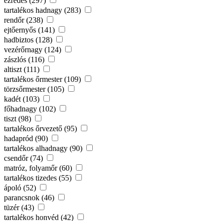
ezredes (297)
tartalékos hadnagy (283)
rendőr (238)
ejtőernyős (141)
hadbiztos (128)
vezérőrnagy (124)
zászlós (116)
altiszt (111)
tartalékos őrmester (109)
törzsőrmester (105)
kadét (103)
főhadnagy (102)
tiszt (98)
tartalékos őrvezető (95)
hadapród (90)
tartalékos alhadnagy (90)
csendőr (74)
matróz, folyamőr (60)
tartalékos tizedes (55)
ápoló (52)
parancsnok (46)
tüzér (43)
tartalékos honvéd (42)