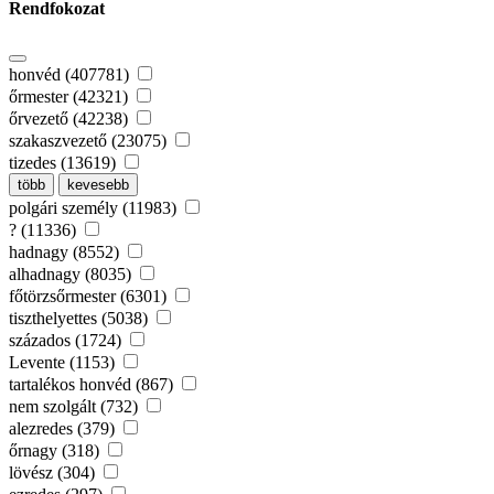
Rendfokozat
honvéd (407781)
őrmester (42321)
őrvezető (42238)
szakaszvezető (23075)
tizedes (13619)
több
kevesebb
polgári személy (11983)
? (11336)
hadnagy (8552)
alhadnagy (8035)
főtörzsőrmester (6301)
tiszthelyettes (5038)
százados (1724)
Levente (1153)
tartalékos honvéd (867)
nem szolgált (732)
alezredes (379)
őrnagy (318)
lövész (304)