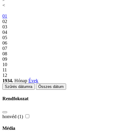
<
01
02
03
04
05
06
07
08
09
10
11
12
1934.
Hónap
Évek
Szűrés dátumra
Összes dátum
Rendfokozat
honvéd (1)
Média