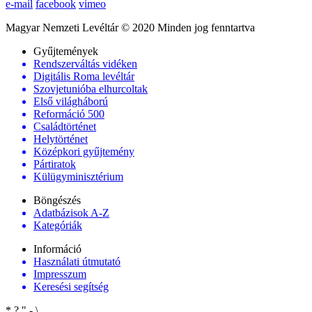
e-mail
facebook
vimeo
Magyar Nemzeti Levéltár © 2020 Minden jog fenntartva
Gyűjtemények
Rendszerváltás vidéken
Digitális Roma levéltár
Szovjetunióba elhurcoltak
Első világháború
Reformáció 500
Családtörténet
Helytörténet
Középkori gyűjtemény
Pártiratok
Külügyminisztérium
Böngészés
Adatbázisok A-Z
Kategóriák
Információ
Használati útmutató
Impresszum
Keresési segítség
*
?
"
-
\