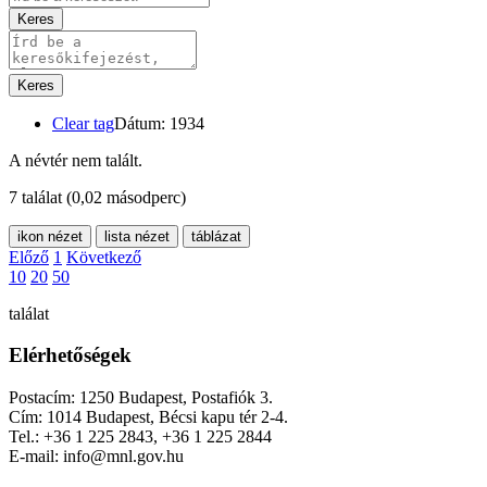
Keres
Keres
Clear tag
Dátum: 1934
A névtér nem talált.
7 találat
(0,02 másodperc)
ikon nézet
lista nézet
táblázat
Előző
1
Következő
10
20
50
találat
Elérhetőségek
Postacím: 1250 Budapest, Postafiók 3.
Cím: 1014 Budapest, Bécsi kapu tér 2-4.
Tel.: +36 1 225 2843, +36 1 225 2844
E-mail: info@mnl.gov.hu