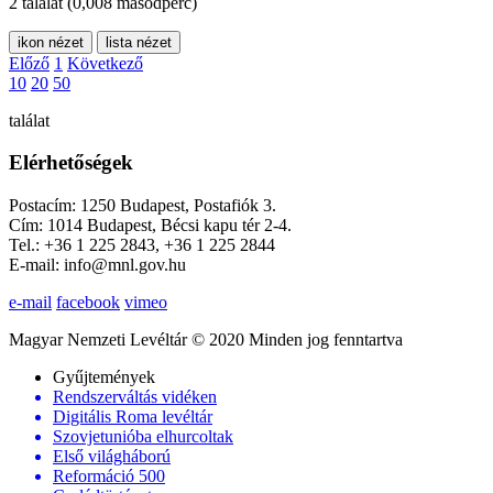
2 találat
(0,008 másodperc)
ikon nézet
lista nézet
Előző
1
Következő
10
20
50
találat
Elérhetőségek
Postacím: 1250 Budapest, Postafiók 3.
Cím: 1014 Budapest, Bécsi kapu tér 2-4.
Tel.: +36 1 225 2843, +36 1 225 2844
E-mail: info@mnl.gov.hu
e-mail
facebook
vimeo
Magyar Nemzeti Levéltár © 2020 Minden jog fenntartva
Gyűjtemények
Rendszerváltás vidéken
Digitális Roma levéltár
Szovjetunióba elhurcoltak
Első világháború
Reformáció 500