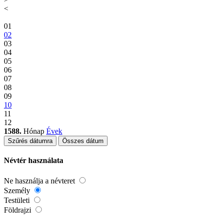
<
01
02
03
04
05
06
07
08
09
10
11
12
1588.
Hónap
Évek
Szűrés dátumra
Összes dátum
Névtér használata
Ne használja a névteret
Személy
Testületi
Földrajzi