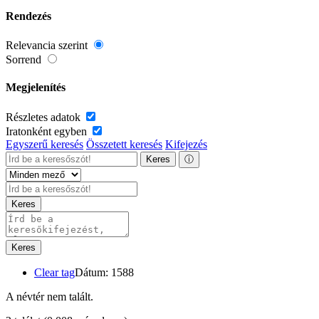
Rendezés
Relevancia szerint
Sorrend
Megjelenítés
Részletes adatok
Iratonként egyben
Egyszerű keresés
Összetett keresés
Kifejezés
Keres
ⓘ
Keres
Keres
Clear tag
Dátum: 1588
A névtér nem talált.