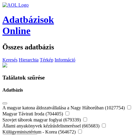
Adatbázisok
Online
Összes adatbázis
Keresés
Hierarchia
Térkép
Információ
Találatok szűrése
Adatbázis
A magyar katona áldozatvállalása a Nagy Háborúban (1027754)
Magyar Távirati Iroda (704405)
Szovjet táborok magyar foglyai (679339)
Állami anyakönyvek kézírásfelismeréssel (665683)
Külügyminisztérium - Korea (564672)