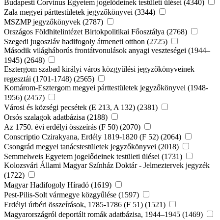
Budapesti Corvinus Egyetem jogelődeinek testületi ülései (4340)
Zala megyei párttestületek jegyzőkönyvei (3344)
MSZMP jegyzőkönyvek (2787)
Országos Földhitelintézet Birtokpolitikai Főosztálya (2768)
Szegedi jugoszláv hadifogoly átmeneti otthon (2725)
Második világháborús frontátvonulások anyagi veszteségei (1944–
1945) (2648)
Esztergom szabad királyi város közgyűlési jegyzőkönyveinek
regesztái (1701-1748) (2565)
Komárom-Esztergom megyei párttestületek jegyzőkönyvei (1948-
1956) (2457)
Városi és községi pecsétek (E 213, A 132) (2381)
Orsós szalagok adatbázisa (2188)
Az 1750. évi erdélyi összeírás (F 50) (2070)
Conscriptio Czirakyana, Erdély 1819-1820 (F 52) (2064)
Csongrád megyei tanácstestületek jegyzőkönyvei (2018)
Semmelweis Egyetem jogelődeinek testületi ülései (1731)
Kolozsvári Állami Magyar Színház Doktár - Jelmeztervek jegyzék
(1722)
Magyar Hadifogoly Híradó (1619)
Pest-Pilis-Solt vármegye közgyűlése (1597)
Erdélyi úrbéri összeírások, 1785-1786 (F 51) (1521)
Magyarországról deportált romák adatbázisa, 1944–1945 (1469)