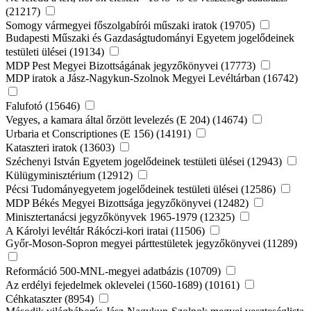
(21217)
Somogy vármegyei főszolgabírói műszaki iratok (19705)
Budapesti Műszaki és Gazdaságtudományi Egyetem jogelődeinek
testületi ülései (19134)
MDP Pest Megyei Bizottságának jegyzőkönyvei (17773)
MDP iratok a Jász-Nagykun-Szolnok Megyei Levéltárban (16742)
Falufotó (15646)
Vegyes, a kamara által őrzött levelezés (E 204) (14674)
Urbaria et Conscriptiones (E 156) (14191)
Kataszteri iratok (13603)
Széchenyi István Egyetem jogelődeinek testületi ülései (12943)
Külügyminisztérium (12912)
Pécsi Tudományegyetem jogelődeinek testületi ülései (12586)
MDP Békés Megyei Bizottsága jegyzőkönyvei (12482)
Minisztertanácsi jegyzőkönyvek 1965-1979 (12325)
A Károlyi levéltár Rákóczi-kori iratai (11506)
Győr-Moson-Sopron megyei párttestületek jegyzőkönyvei (11289)
Reformáció 500-MNL-megyei adatbázis (10709)
Az erdélyi fejedelmek oklevelei (1560-1689) (10161)
Céhkataszter (8954)