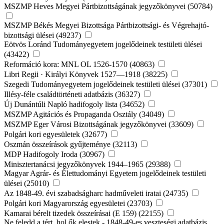
MSZMP Heves Megyei Pártbizottságának jegyzőkönyvei (50784)
MSZMP Békés Megyei Bizottsága Pártbizottsági- és Végrehajtó-
bizottsági ülései (49237)
Eötvös Loránd Tudományegyetem jogelődeinek testületi ülései
(43422)
Reformáció kora: MNL OL 1526-1570 (40863)
Libri Regii · Királyi Könyvek 1527—1918 (38225)
Szegedi Tudományegyetem jogelődeinek testületi ülései (37301)
Illésy-féle családtörténeti adatbázis (36327)
Új Dunántúli Napló hadifogoly lista (34652)
MSZMP Agitációs és Propaganda Osztály (34049)
MSZMP Eger Városi Bizottságának jegyzőkönyvei (33609)
Polgári kori egyesületek (32677)
Oszmán összeírások gyűjteménye (32113)
MDP Hadifogoly Iroda (30967)
Minisztertanácsi jegyzőkönyvek 1944–1965 (29388)
Magyar Agrár- és Élettudományi Egyetem jogelődeinek testületi
ülései (25010)
Az 1848-49. évi szabadságharc hadműveleti iratai (24735)
Polgári kori Magyarország egyesületei (23703)
Kamarai bérelt tizedek összeírásai (E 159) (22155)
Ne feledd a tért, hol ők elestek - 1848-49-es veszteségi adatbázis