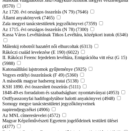
Második világháborús Jász-Nagykun-Szolnok megyei veszteséglista
(8570)
Az 1720. évi országos összeírás (N 79) (7646)
Állami anyakönyvek (7465)
Zala megyei tanácstestületek jegyzőkönyvei (7359)
Az 1715. évi országos összeírás (N 78) (7300)
Kassa Város Levéltárának Titkos Levéltára, középkori iratok (6346)
Málenkij robotról hazatért női elhurcoltak (6313)
Rákóczi család levelezése (E 190) (6022)
II. Rákóczi Ferenc fejedelem levéltára, Emigrációba vitt rész (G 15)
(5988)
Katonaállítási lajstromok gyűjteménye (5925)
Vegyes erdélyi összeírások (F 49) (5360)
A második magyar hadsereg iratai (5138)
KSH 1890. évi összesített összeírás (5111)
1848-49-es forradalom és szabadságharc nyomtatványai (4953)
Ostffyasszonyfai hadifogolytábor halotti anyakönyvei (4948)
Somogy megye tanácstestületei jegyzőkönyveinek
napirendjegyzékei (4906)
Az MNL címereslevelei (4572)
Magyar Képzőművészeti Egyetem jogelődeinek testületi ülései
(4377)