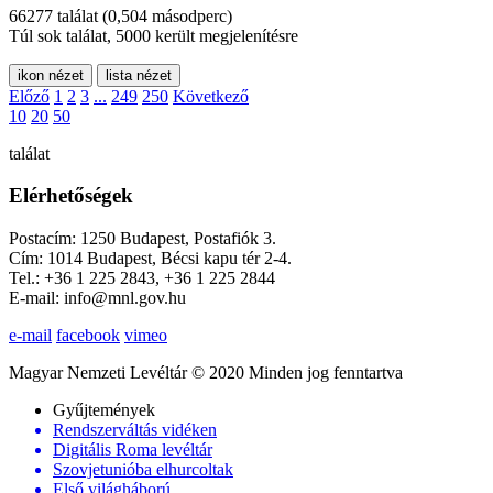
66277 találat
(0,504 másodperc)
Túl sok találat, 5000 került megjelenítésre
ikon nézet
lista nézet
Előző
1
2
3
...
249
250
Következő
10
20
50
találat
Elérhetőségek
Postacím: 1250 Budapest, Postafiók 3.
Cím: 1014 Budapest, Bécsi kapu tér 2-4.
Tel.: +36 1 225 2843, +36 1 225 2844
E-mail: info@mnl.gov.hu
e-mail
facebook
vimeo
Magyar Nemzeti Levéltár © 2020 Minden jog fenntartva
Gyűjtemények
Rendszerváltás vidéken
Digitális Roma levéltár
Szovjetunióba elhurcoltak
Első világháború