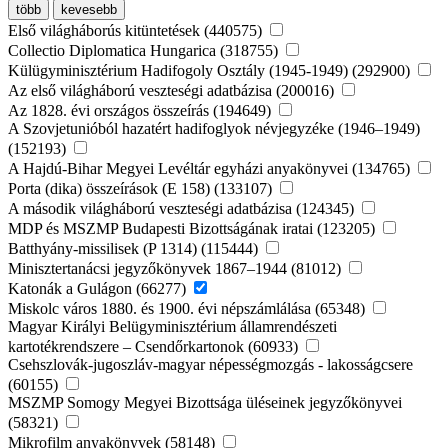
több
kevesebb
Első világháborús kitüntetések (440575)
Collectio Diplomatica Hungarica (318755)
Külügyminisztérium Hadifogoly Osztály (1945-1949) (292900)
Az első világháború veszteségi adatbázisa (200016)
Az 1828. évi országos összeírás (194649)
A Szovjetunióból hazatért hadifoglyok névjegyzéke (1946–1949)
(152193)
A Hajdú-Bihar Megyei Levéltár egyházi anyakönyvei (134765)
Porta (dika) összeírások (E 158) (133107)
A második világháború veszteségi adatbázisa (124345)
MDP és MSZMP Budapesti Bizottságának iratai (123205)
Batthyány-missilisek (P 1314) (115444)
Minisztertanácsi jegyzőkönyvek 1867–1944 (81012)
Katonák a Gulágon (66277)
Miskolc város 1880. és 1900. évi népszámlálása (65348)
Magyar Királyi Belügyminisztérium államrendészeti
kartotékrendszere – Csendőrkartonok (60933)
Csehszlovák-jugoszláv-magyar népességmozgás - lakosságcsere
(60155)
MSZMP Somogy Megyei Bizottsága üléseinek jegyzőkönyvei
(58321)
Mikrofilm anyakönyvek (58148)