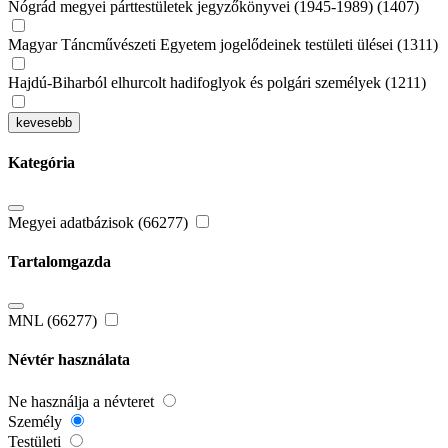
Nógrád megyei párttestületek jegyzőkönyvei (1945-1989) (1407)
Magyar Táncművészeti Egyetem jogelődeinek testületi ülései (1311)
Hajdú-Biharból elhurcolt hadifoglyok és polgári személyek (1211)
kevesebb
Kategória
Megyei adatbázisok (66277)
Tartalomgazda
MNL (66277)
Névtér használata
Ne használja a névteret
Személy
Testületi