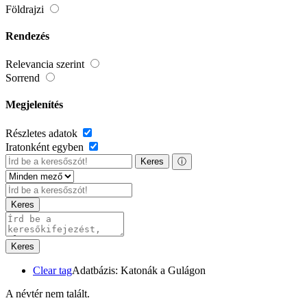
Földrajzi
Rendezés
Relevancia szerint
Sorrend
Megjelenítés
Részletes adatok
Iratonként egyben
Keres
ⓘ
Keres
Keres
Clear tag
Adatbázis: Katonák a Gulágon
A névtér nem talált.