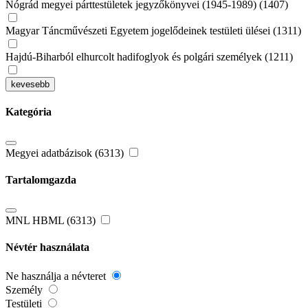
Nógrád megyei párttestületek jegyzőkönyvei (1945-1989) (1407)
Magyar Táncművészeti Egyetem jogelődeinek testületi ülései (1311)
Hajdú-Biharból elhurcolt hadifoglyok és polgári személyek (1211)
kevesebb
Kategória
Megyei adatbázisok (6313)
Tartalomgazda
MNL HBML (6313)
Névtér használata
Ne használja a névteret
Személy
Testületi