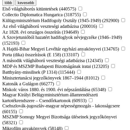
több
kevesebb
Első világháborús kitüntetések (440575)
Collectio Diplomatica Hungarica (318755)
Külügyminisztérium Hadifogoly Osztály (1945-1949) (292900)
Az első világháború veszteségi adatbázisa (200016)
Az 1828. évi országos összeírás (194649)
A Szovjetunióból hazatért hadifoglyok névjegyzéke (1946–1949)
(152193)
A Hajdú-Bihar Megyei Levéltár egyházi anyakönyvei (134765)
Porta (dika) összeírások (E 158) (133107)
A második világháború veszteségi adatbázisa (124345)
MDP és MSZMP Budapesti Bizottságának iratai (123205)
Batthyány-missilisek (P 1314) (115444)
Minisztertanácsi jegyzőkönyvek 1867–1944 (81012)
Katonák a Gulágon (66277)
Miskolc város 1880. és 1900. évi népszámlálása (65348)
Magyar Királyi Belügyminisztérium államrendészeti
kartotékrendszere – Csendőrkartonok (60933)
Csehszlovák-jugoszláv-magyar népességmozgás - lakosságcsere
(60155)
MSZMP Somogy Megyei Bizottsága üléseinek jegyzőkönyvei
(58321)
Mikrofilm anyakönyvek (58148)