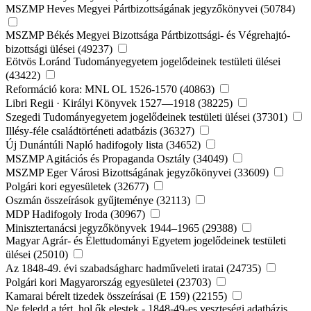
MSZMP Heves Megyei Pártbizottságának jegyzőkönyvei (50784)
MSZMP Békés Megyei Bizottsága Pártbizottsági- és Végrehajtó-
bizottsági ülései (49237)
Eötvös Loránd Tudományegyetem jogelődeinek testületi ülései
(43422)
Reformáció kora: MNL OL 1526-1570 (40863)
Libri Regii · Királyi Könyvek 1527—1918 (38225)
Szegedi Tudományegyetem jogelődeinek testületi ülései (37301)
Illésy-féle családtörténeti adatbázis (36327)
Új Dunántúli Napló hadifogoly lista (34652)
MSZMP Agitációs és Propaganda Osztály (34049)
MSZMP Eger Városi Bizottságának jegyzőkönyvei (33609)
Polgári kori egyesületek (32677)
Oszmán összeírások gyűjteménye (32113)
MDP Hadifogoly Iroda (30967)
Minisztertanácsi jegyzőkönyvek 1944–1965 (29388)
Magyar Agrár- és Élettudományi Egyetem jogelődeinek testületi
ülései (25010)
Az 1848-49. évi szabadságharc hadműveleti iratai (24735)
Polgári kori Magyarország egyesületei (23703)
Kamarai bérelt tizedek összeírásai (E 159) (22155)
Ne feledd a tért, hol ők elestek - 1848-49-es veszteségi adatbázis