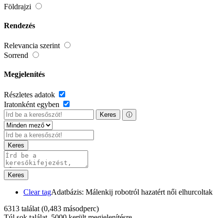
Földrajzi
Rendezés
Relevancia szerint
Sorrend
Megjelenítés
Részletes adatok
Iratonként egyben
Keres
ⓘ
Keres
Keres
Clear tag
Adatbázis: Málenkij robotról hazatért női elhurcoltak
6313 találat
(0,483 másodperc)
Túl sok találat, 5000 került megjelenítésre