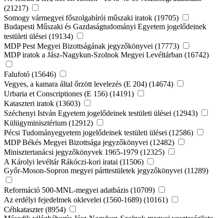
(21217)
Somogy vármegyei főszolgabírói műszaki iratok (19705)
Budapesti Műszaki és Gazdaságtudományi Egyetem jogelődeinek
testületi ülései (19134)
MDP Pest Megyei Bizottságának jegyzőkönyvei (17773)
MDP iratok a Jász-Nagykun-Szolnok Megyei Levéltárban (16742)
Falufotó (15646)
Vegyes, a kamara által őrzött levelezés (E 204) (14674)
Urbaria et Conscriptiones (E 156) (14191)
Kataszteri iratok (13603)
Széchenyi István Egyetem jogelődeinek testületi ülései (12943)
Külügyminisztérium (12912)
Pécsi Tudományegyetem jogelődeinek testületi ülései (12586)
MDP Békés Megyei Bizottsága jegyzőkönyvei (12482)
Minisztertanácsi jegyzőkönyvek 1965-1979 (12325)
A Károlyi levéltár Rákóczi-kori iratai (11506)
Győr-Moson-Sopron megyei párttestületek jegyzőkönyvei (11289)
Reformáció 500-MNL-megyei adatbázis (10709)
Az erdélyi fejedelmek oklevelei (1560-1689) (10161)
Céhkataszter (8954)