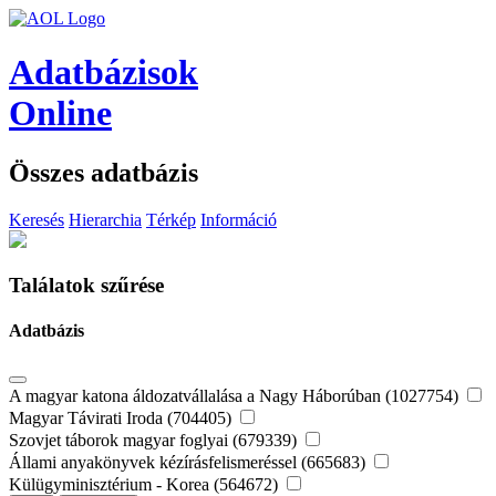
Adatbázisok
Online
Összes adatbázis
Keresés
Hierarchia
Térkép
Információ
Találatok szűrése
Adatbázis
A magyar katona áldozatvállalása a Nagy Háborúban (1027754)
Magyar Távirati Iroda (704405)
Szovjet táborok magyar foglyai (679339)
Állami anyakönyvek kézírásfelismeréssel (665683)
Külügyminisztérium - Korea (564672)