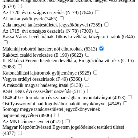
Második világháborús Jász-Nagykun-Szolnok megyei veszteséglista
(8570)
Az 1720. évi országos összeírás (N 79) (7646)
Állami anyakönyvek (7465)
Zala megyei tanácstestületek jegyzőkönyvei (7359)
Az 1715. évi országos összeírás (N 78) (7300)
Kassa Város Levéltárának Titkos Levéltára, középkori iratok (6346)
Málenkij robotról hazatért női elhurcoltak (6313)
Rákóczi család levelezése (E 190) (6022)
II. Rákóczi Ferenc fejedelem levéltára, Emigrációba vitt rész (G 15)
(5988)
Katonaállítási lajstromok gyűjteménye (5925)
Vegyes erdélyi összeírások (F 49) (5360)
A második magyar hadsereg iratai (5138)
KSH 1890. évi összesített összeírás (5111)
1848-49-es forradalom és szabadságharc nyomtatványai (4953)
Ostffyasszonyfai hadifogolytábor halotti anyakönyvei (4948)
Somogy megye tanácstestületei jegyzőkönyveinek
napirendjegyzékei (4906)
Az MNL címereslevelei (4572)
Magyar Képzőművészeti Egyetem jogelődeinek testületi ülései
(4377)