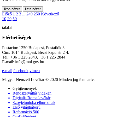
ikon nézet
lista nézet
Előző
1
2
3
...
249
250
Következő
10
20
50
találat
Elérhetőségek
Postacím: 1250 Budapest, Postafiók 3.
Cím: 1014 Budapest, Bécsi kapu tér 2-4.
Tel.: +36 1 225 2843, +36 1 225 2844
E-mail: info@mnl.gov.hu
e-mail
facebook
vimeo
Magyar Nemzeti Levéltár © 2020 Minden jog fenntartva
Gyűjtemények
Rendszerváltás vidéken
Digitális Roma levéltár
Szovjetunióba elhurcoltak
Első világháború
Reformáció 500
Családtörténet