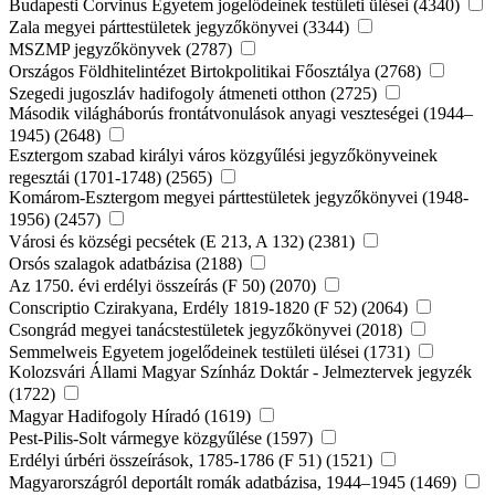
Budapesti Corvinus Egyetem jogelődeinek testületi ülései (4340)
Zala megyei párttestületek jegyzőkönyvei (3344)
MSZMP jegyzőkönyvek (2787)
Országos Földhitelintézet Birtokpolitikai Főosztálya (2768)
Szegedi jugoszláv hadifogoly átmeneti otthon (2725)
Második világháborús frontátvonulások anyagi veszteségei (1944–
1945) (2648)
Esztergom szabad királyi város közgyűlési jegyzőkönyveinek
regesztái (1701-1748) (2565)
Komárom-Esztergom megyei párttestületek jegyzőkönyvei (1948-
1956) (2457)
Városi és községi pecsétek (E 213, A 132) (2381)
Orsós szalagok adatbázisa (2188)
Az 1750. évi erdélyi összeírás (F 50) (2070)
Conscriptio Czirakyana, Erdély 1819-1820 (F 52) (2064)
Csongrád megyei tanácstestületek jegyzőkönyvei (2018)
Semmelweis Egyetem jogelődeinek testületi ülései (1731)
Kolozsvári Állami Magyar Színház Doktár - Jelmeztervek jegyzék
(1722)
Magyar Hadifogoly Híradó (1619)
Pest-Pilis-Solt vármegye közgyűlése (1597)
Erdélyi úrbéri összeírások, 1785-1786 (F 51) (1521)
Magyarországról deportált romák adatbázisa, 1944–1945 (1469)