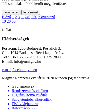
Túl sok találat, 5000 került megjelenítésre
ikon nézet
lista nézet
Előző
1
2
3
...
249
250
Következő
10
20
50
találat
Elérhetőségek
Postacím: 1250 Budapest, Postafiók 3.
Cím: 1014 Budapest, Bécsi kapu tér 2-4.
Tel.: +36 1 225 2843, +36 1 225 2844
E-mail: info@mnl.gov.hu
e-mail
facebook
vimeo
Magyar Nemzeti Levéltár © 2020 Minden jog fenntartva
Gyűjtemények
Rendszerváltás vidéken
Digitális Roma levéltár
Szovjetunióba elhurcoltak
Első világháború
Reformáció 500