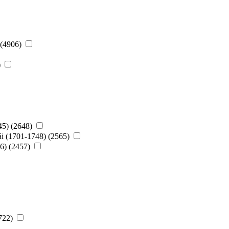
 (4906)
)
45) (2648)
ái (1701-1748) (2565)
56) (2457)
1722)