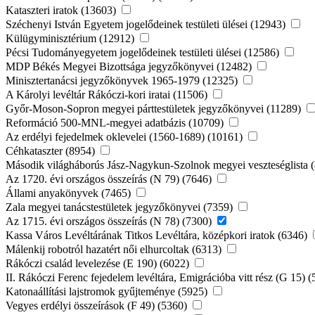
Kataszteri iratok (13603)
Széchenyi István Egyetem jogelődeinek testületi ülései (12943)
Külügyminisztérium (12912)
Pécsi Tudományegyetem jogelődeinek testületi ülései (12586)
MDP Békés Megyei Bizottsága jegyzőkönyvei (12482)
Minisztertanácsi jegyzőkönyvek 1965-1979 (12325)
A Károlyi levéltár Rákóczi-kori iratai (11506)
Győr-Moson-Sopron megyei párttestületek jegyzőkönyvei (11289)
Reformáció 500-MNL-megyei adatbázis (10709)
Az erdélyi fejedelmek oklevelei (1560-1689) (10161)
Céhkataszter (8954)
Második világháborús Jász-Nagykun-Szolnok megyei veszteséglista 
Az 1720. évi országos összeírás (N 79) (7646)
Állami anyakönyvek (7465)
Zala megyei tanácstestületek jegyzőkönyvei (7359)
Az 1715. évi országos összeírás (N 78) (7300)
Kassa Város Levéltárának Titkos Levéltára, középkori iratok (6346)
Málenkij robotról hazatért női elhurcoltak (6313)
Rákóczi család levelezése (E 190) (6022)
II. Rákóczi Ferenc fejedelem levéltára, Emigrációba vitt rész (G 15) 
Katonaállítási lajstromok gyűjteménye (5925)
Vegyes erdélyi összeírások (F 49) (5360)