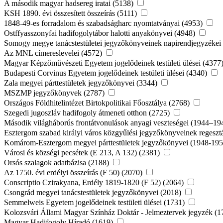
A második magyar hadsereg iratai (5138)
KSH 1890. évi összesített összeírás (5111)
1848-49-es forradalom és szabadságharc nyomtatványai (4953)
Ostffyasszonyfai hadifogolytábor halotti anyakönyvei (4948)
Somogy megye tanácstestületei jegyzőkönyveinek napirendjegyzékei
Az MNL címereslevelei (4572)
Magyar Képzőművészeti Egyetem jogelődeinek testületi ülései (4377
Budapesti Corvinus Egyetem jogelődeinek testületi ülései (4340)
Zala megyei párttestületek jegyzőkönyvei (3344)
MSZMP jegyzőkönyvek (2787)
Országos Földhitelintézet Birtokpolitikai Főosztálya (2768)
Szegedi jugoszláv hadifogoly átmeneti otthon (2725)
Második világháborús frontátvonulások anyagi veszteségei (1944–19
Esztergom szabad királyi város közgyűlési jegyzőkönyveinek regeszt
Komárom-Esztergom megyei párttestületek jegyzőkönyvei (1948-19
Városi és községi pecsétek (E 213, A 132) (2381)
Orsós szalagok adatbázisa (2188)
Az 1750. évi erdélyi összeírás (F 50) (2070)
Conscriptio Czirakyana, Erdély 1819-1820 (F 52) (2064)
Csongrád megyei tanácstestületek jegyzőkönyvei (2018)
Semmelweis Egyetem jogelődeinek testületi ülései (1731)
Kolozsvári Állami Magyar Színház Doktár - Jelmeztervek jegyzék (
Magyar Hadifogoly Híradó (1619)