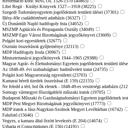
Reformáció kora: MNL OL 1526-1570 (40863)
Libri Regii · Királyi Könyvek 1527—1918 (38225)
Szegedi Tudományegyetem jogelődeinek testületi ülései (37301)
Illésy-féle családtörténeti adatbázis (36327)
Új Dunántúli Napló hadifogoly lista (34652)
MSZMP Agitációs és Propaganda Osztály (34049)
MSZMP Eger Városi Bizottságának jegyzőkönyvei (33609)
Polgári kori egyesületek (32677)
Oszmán összeírások gyűjteménye (32113)
MDP Hadifogoly Iroda (30967)
Minisztertanácsi jegyzőkönyvek 1944–1965 (29388)
Magyar Agrár- és Élettudományi Egyetem jogelődeinek testületi ülés
Az 1848-49. évi szabadságharc hadműveleti iratai (24735)
Polgári kori Magyarország egyesületei (23703)
Kamarai bérelt tizedek összeírásai (E 159) (22155)
Ne feledd a tért, hol ők elestek - 1848-49-es veszteségi adatbázis (21
Somogy vármegyei főszolgabírói műszaki iratok (19705)
Budapesti Műszaki és Gazdaságtudományi Egyetem jogelődeinek testü
MDP Pest Megyei Bizottságának jegyzőkönyvei (17773)
MDP iratok a Jász-Nagykun-Szolnok Megyei Levéltárban (16742)
Falufotó (15646)
Vegyes, a kamara által őrzött levelezés (E 204) (14674)
Urbaria et Conscriptiones (E 156) (14191)