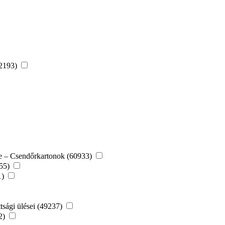
52193)
re – Csendőrkartonok (60933)
155)
1)
tsági ülései (49237)
22)