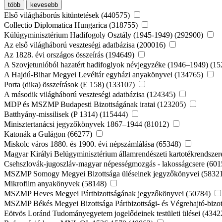
több
kevesebb
Első világháborús kitüntetések (440575)
Collectio Diplomatica Hungarica (318755)
Külügyminisztérium Hadifogoly Osztály (1945-1949) (292900)
Az első világháború veszteségi adatbázisa (200016)
Az 1828. évi országos összeírás (194649)
A Szovjetunióból hazatért hadifoglyok névjegyzéke (1946–1949) (1
A Hajdú-Bihar Megyei Levéltár egyházi anyakönyvei (134765)
Porta (dika) összeírások (E 158) (133107)
A második világháború veszteségi adatbázisa (124345)
MDP és MSZMP Budapesti Bizottságának iratai (123205)
Batthyány-missilisek (P 1314) (115444)
Minisztertanácsi jegyzőkönyvek 1867–1944 (81012)
Katonák a Gulágon (66277)
Miskolc város 1880. és 1900. évi népszámlálása (65348)
Magyar Királyi Belügyminisztérium államrendészeti kartotékrendsze
Csehszlovák-jugoszláv-magyar népességmozgás - lakosságcsere (60
MSZMP Somogy Megyei Bizottsága üléseinek jegyzőkönyvei (5832
Mikrofilm anyakönyvek (58148)
MSZMP Heves Megyei Pártbizottságának jegyzőkönyvei (50784)
MSZMP Békés Megyei Bizottsága Pártbizottsági- és Végrehajtó-bizot
Eötvös Loránd Tudományegyetem jogelődeinek testületi ülései (434