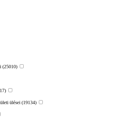
ei (25010)
217)
leti ülései (19134)