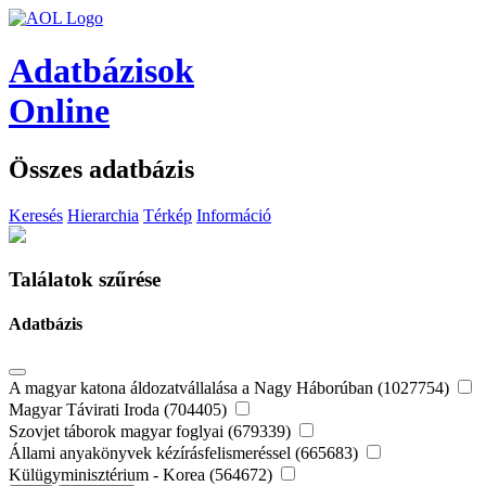
Adatbázisok
Online
Összes adatbázis
Keresés
Hierarchia
Térkép
Információ
Találatok szűrése
Adatbázis
A magyar katona áldozatvállalása a Nagy Háborúban (1027754)
Magyar Távirati Iroda (704405)
Szovjet táborok magyar foglyai (679339)
Állami anyakönyvek kézírásfelismeréssel (665683)
Külügyminisztérium - Korea (564672)