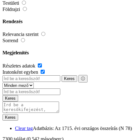
Testületi
Földrajzi
Rendezés
Relevancia szerint
Sorrend
Megjelenítés
Részletes adatok
Iratonként egyben
Keres
ⓘ
Keres
Keres
Clear tag
Adatbázis: Az 1715. évi országos összeírás (N 78)
7300 találat
(0,542 másodperc)