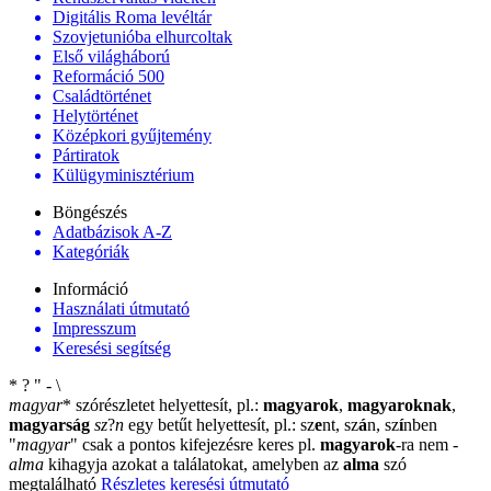
Digitális Roma levéltár
Szovjetunióba elhurcoltak
Első világháború
Reformáció 500
Családtörténet
Helytörténet
Középkori gyűjtemény
Pártiratok
Külügyminisztérium
Böngészés
Adatbázisok A-Z
Kategóriák
Információ
Használati útmutató
Impresszum
Keresési segítség
*
?
"
-
\
magyar
*
szórészletet helyettesít, pl.:
magyarok
,
magyaroknak
,
magyarság
sz
?
n
egy betűt helyettesít, pl.: sz
e
nt, sz
á
n, sz
í
nben
"
magyar
"
csak a pontos kifejezésre keres pl.
magyarok
-ra nem
-
alma
kihagyja azokat a találatokat, amelyben az
alma
szó
megtalálható
Részletes keresési útmutató