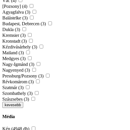
Vác (4)
[Pozsony] (4)
Agyagfalva (3)
Balástelke (3)
Budapest, Debrecen (3)
Dukla (3)
Kremsier (3)
Kronstadt (3)
Kézdivásárhely (3)
Mailand (3)
Medgyes (3)
Nagy-Igmánd (3)
Nagyenyed (3)
Pressburg/Pozsony (3)
Révkomárom (3)
Szatmár (3)
Szombathely (3)
Szászsebes (3)
kevesebb
Média
Kép (4948 db)