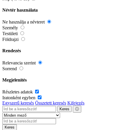
Névtér használata
Ne használja a névteret
Személy
Testületi
Földrajzi
Rendezés
Relevancia szerint
Sorrend
Megjelenítés
Részletes adatok
Iratonként egyben
Egyszerű keresés
Összetett keresés
Kifejezés
Keres
ⓘ
Keres