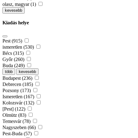
olasz, magyar (1)
kevesebb
Kiadás helye
Pest (915)
ismeretlen (530)
Bécs (315)
Győr (260)
Buda (249)
több
kevesebb
Budapest (236)
Debrecen (185)
Pozsony (173)
Ismeretlen (167)
Kolozsvár (132)
[Pest] (122)
Olmütz (83)
Temesvár (78)
Nagyszeben (66)
Pest-Buda (57)