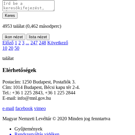
Keres
4953 találat
(0,462 másodperc)
ikon nézet
lista nézet
Előző
1
2
3
...
247
248
Következő
10
20
50
találat
Elérhetőségek
Postacím: 1250 Budapest, Postafiók 3.
Cím: 1014 Budapest, Bécsi kapu tér 2-4.
Tel.: +36 1 225 2843, +36 1 225 2844
E-mail: info@mnl.gov.hu
e-mail
facebook
vimeo
Magyar Nemzeti Levéltár © 2020 Minden jog fenntartva
Gyűjtemények
Rendszerváltás vidéken