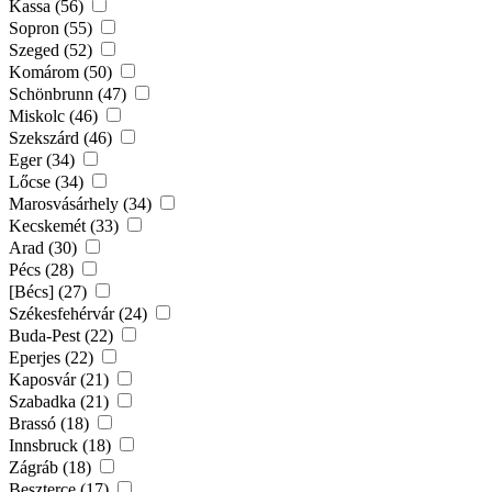
Kassa (56)
Sopron (55)
Szeged (52)
Komárom (50)
Schönbrunn (47)
Miskolc (46)
Szekszárd (46)
Eger (34)
Lőcse (34)
Marosvásárhely (34)
Kecskemét (33)
Arad (30)
Pécs (28)
[Bécs] (27)
Székesfehérvár (24)
Buda-Pest (22)
Eperjes (22)
Kaposvár (21)
Szabadka (21)
Brassó (18)
Innsbruck (18)
Zágráb (18)
Beszterce (17)