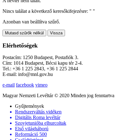
A névtér nem talált.
Nincs találat a következő keresőkifejezésre: "
"
Azonban van beállítva szűrő.
Mutasd szűrők nélkül
Vissza
Elérhetőségek
Postacím: 1250 Budapest, Postafiók 3.
Cím: 1014 Budapest, Bécsi kapu tér 2-4.
Tel.: +36 1 225 2843, +36 1 225 2844
E-mail: info@mnl.gov.hu
e-mail
facebook
vimeo
Magyar Nemzeti Levéltár © 2020 Minden jog fenntartva
Gyűjtemények
Rendszerváltás vidéken
Digitális Roma levéltár
Szovjetunióba elhurcoltak
Első világháború
Reformáció 500
Családtörténet