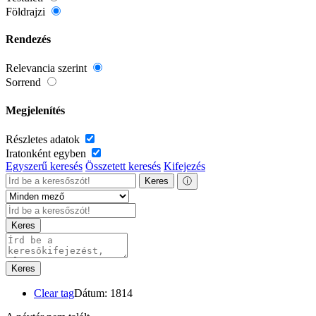
Földrajzi
Rendezés
Relevancia szerint
Sorrend
Megjelenítés
Részletes adatok
Iratonként egyben
Egyszerű keresés
Összetett keresés
Kifejezés
Keres
ⓘ
Keres
Keres
Clear tag
Dátum: 1814