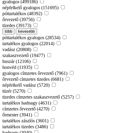
gyalogos (499186)
népfelkelő gyalogos (151695)
póttartalékos (48392)
őrvezető (39756)
tizedes (39173)
több
kevesebb
póttartalékos gyalogos (28534)
tartalékos gyalogos (22014)
vadász (20808)
szakaszvezető (19477)
huszár (12106)
honvéd (11935)
gyalogos címzetes őrvezető (7961)
őrvezető címzetes tizedes (6681)
népfelkelő vadász (5720)
tüzér (5270)
tizedes címzetes szakaszvezető (5257)
tartalékos hadnagy (4631)
címzetes őrvezető (4270)
őrmester (3941)
tartalékos zászlós (3601)
tartalékos tizedes (3486)
hadnagy (3040)