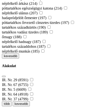
népfelkelő árkász (214)
póttartalékos egészségügyi katona (214)
népfelkelő ulánus (207)
hadapródjelölt őrmester (197)
póttartalékos őrvezető címzetes tizedes (197)
tartalékos századkürtös (190)
tartalékos vadász tizedes (189)
őrnagy (188)
népfelkelő hadnagy (187)
tartalékos századdobos (187)
népfelkelő munkás (185)
kevesebb
Alakulat
IR. Nr. 29 (8591)
IR. Nr. 67 (6755)
IR. Nr. 5 (6609)
IR. Nr. 64 (4918)
IR. Nr. 37 (4799)
több
kevesebb