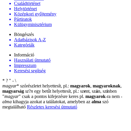
Családtörténet
Helytörténet
Középkori gyűjtemény
Pártiratok
Külügyminisztérium
Böngészés
Adatbázisok A-Z
Kategóriák
Információ
Használati útmutató
Impresszum
Keresési segítség
*
?
"
-
\
magyar
*
szórészletet helyettesít, pl.:
magyarok
,
magyaroknak
,
magyarság
sz
?
n
egy betűt helyettesít, pl.: sz
e
nt, sz
á
n, sz
í
nben
"
magyar
"
csak a pontos kifejezésre keres pl.
magyarok
-ra nem
-
alma
kihagyja azokat a találatokat, amelyben az
alma
szó
megtalálható
Részletes keresési útmutató