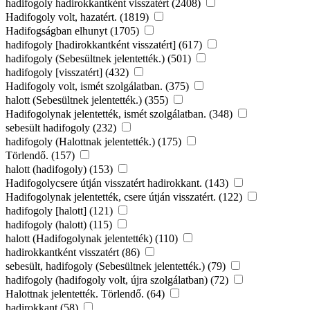
hadifogoly hadirokkantként visszatért (2408)
Hadifogoly volt, hazatért. (1819)
Hadifogságban elhunyt (1705)
hadifogoly [hadirokkantként visszatért] (617)
hadifogoly (Sebesültnek jelentették.) (501)
hadifogoly [visszatért] (432)
Hadifogoly volt, ismét szolgálatban. (375)
halott (Sebesültnek jelentették.) (355)
Hadifogolynak jelentették, ismét szolgálatban. (348)
sebesült hadifogoly (232)
hadifogoly (Halottnak jelentették.) (175)
Törlendő. (157)
halott (hadifogoly) (153)
Hadifogolycsere útján visszatért hadirokkant. (143)
Hadifogolynak jelentették, csere útján visszatért. (122)
hadifogoly [halott] (121)
hadifogoly (halott) (115)
halott (Hadifogolynak jelentették) (110)
hadirokkantként visszatért (86)
sebesült, hadifogoly (Sebesültnek jelentették.) (79)
hadifogoly (hadifogoly volt, újra szolgálatban) (72)
Halottnak jelentették. Törlendő. (64)
hadirokkant (58)