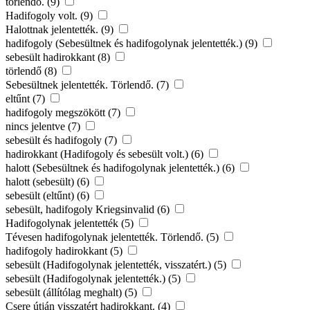
törlendő. (9)
Hadifogoly volt. (9)
Halottnak jelentették. (9)
hadifogoly (Sebesültnek és hadifogolynak jelentették.) (9)
sebesült hadirokkant (8)
törlendő (8)
Sebesültnek jelentették. Törlendő. (7)
eltűnt (7)
hadifogoly megszökött (7)
nincs jelentve (7)
sebesült és hadifogoly (7)
hadirokkant (Hadifogoly és sebesült volt.) (6)
halott (Sebesültnek és hadifogolynak jelentették.) (6)
halott (sebesült) (6)
sebesült (eltűnt) (6)
sebesült, hadifogoly Kriegsinvalid (6)
Hadifogolynak jelentették (5)
Tévesen hadifogolynak jelentették. Törlendő. (5)
hadifogoly hadirokkant (5)
sebesült (Hadifogolynak jelentették, visszatért.) (5)
sebesült (Hadifogolynak jelentették.) (5)
sebesült (állítólag meghalt) (5)
Csere útján visszatért hadirokkant. (4)