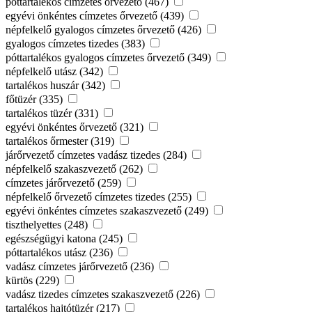
póttartalékos címzetes őrvezető (467)
egyévi önkéntes címzetes őrvezető (439)
népfelkelő gyalogos címzetes őrvezető (426)
gyalogos címzetes tizedes (383)
póttartalékos gyalogos címzetes őrvezető (349)
népfelkelő utász (342)
tartalékos huszár (342)
főtüzér (335)
tartalékos tüzér (331)
egyévi önkéntes őrvezető (321)
tartalékos őrmester (319)
járőrvezető címzetes vadász tizedes (284)
népfelkelő szakaszvezető (262)
címzetes járőrvezető (259)
népfelkelő őrvezető címzetes tizedes (255)
egyévi önkéntes címzetes szakaszvezető (249)
tiszthelyettes (248)
egészségügyi katona (245)
póttartalékos utász (236)
vadász címzetes járőrvezető (236)
kürtös (229)
vadász tizedes címzetes szakaszvezető (226)
tartalékos hajtótüzér (217)