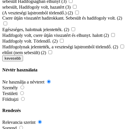
sebesült Hadifogságban elhunyt (3)
sebesült, Hadifogoly volt, hazatért (3)
(A veszteségi lajstromból törlendő.) (2)
Csere útján visszatért hadirokkant. Sebesült és hadifogoly volt. (2)
Egészséges, halottnak jelentették. (2)
Hadifogoly volt, csere útján visszatért és elhunyt. halott (2)
Hadifogoly volt. Törlendő. (2)
Hadifogolynak jelentették, a veszteségi lajstromból törlendő. (2)
eltűnt (nem sebesült) (2)
kevesebb
Névtér használata
Ne használja a névteret
Személy
Testületi
Földrajzi
Rendezés
Relevancia szerint
Sorrend