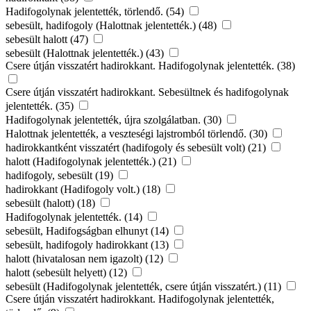
Hadifogolynak jelentették, törlendő. (54)
sebesült, hadifogoly (Halottnak jelentették.) (48)
sebesült halott (47)
sebesült (Halottnak jelentették.) (43)
Csere útján visszatért hadirokkant. Hadifogolynak jelentették. (38)
Csere útján visszatért hadirokkant. Sebesültnek és hadifogolynak
jelentették. (35)
Hadifogolynak jelentették, újra szolgálatban. (30)
Halottnak jelentették, a veszteségi lajstromból törlendő. (30)
hadirokkantként visszatért (hadifogoly és sebesült volt) (21)
halott (Hadifogolynak jelentették.) (21)
hadifogoly, sebesült (19)
hadirokkant (Hadifogoly volt.) (18)
sebesült (halott) (18)
Hadifogolynak jelentették. (14)
sebesült, Hadifogságban elhunyt (14)
sebesült, hadifogoly hadirokkant (13)
halott (hivatalosan nem igazolt) (12)
halott (sebesült helyett) (12)
sebesült (Hadifogolynak jelentették, csere útján visszatért.) (11)
Csere útján visszatért hadirokkant. Hadifogolynak jelentették,