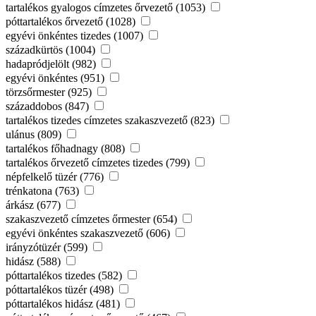
tartalékos gyalogos címzetes őrvezető (1053)
póttartalékos őrvezető (1028)
egyévi önkéntes tizedes (1007)
századkürtös (1004)
hadapródjelölt (982)
egyévi önkéntes (951)
törzsőrmester (925)
századdobos (847)
tartalékos tizedes címzetes szakaszvezető (823)
ulánus (809)
tartalékos főhadnagy (808)
tartalékos őrvezető címzetes tizedes (799)
népfelkelő tüzér (776)
trénkatona (763)
árkász (677)
szakaszvezető címzetes őrmester (654)
egyévi önkéntes szakaszvezető (606)
irányzótüzér (599)
hidász (588)
póttartalékos tizedes (582)
póttartalékos tüzér (498)
póttartalékos hidász (481)