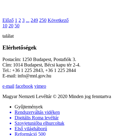
Előző
1
2
3
...
249
250
Következő
10
20
50
találat
Elérhetőségek
Postacím: 1250 Budapest, Postafiók 3.
Cím: 1014 Budapest, Bécsi kapu tér 2-4.
Tel.: +36 1 225 2843, +36 1 225 2844
E-mail: info@mnl.gov.hu
e-mail
facebook
vimeo
Magyar Nemzeti Levéltár © 2020 Minden jog fenntartva
Gyűjtemények
Rendszerváltás vidéken
Digitális Roma levéltár
Szovjetunióba elhurcoltak
Első világháború
Reformáció 500