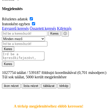
Megjelenítés
Részletes adatok
Iratonként egyben
Egyszerű keresés
Összetett keresés
Kifejezés
Keres
ⓘ
Keres
Keres
1027754 találat / 539187 földrajzi koordinátával
(0,701 másodperc)
Túl sok találat, 5000 került megjelenítésre
ikon nézet
lista nézet
táblázat
térkép
A térkép megjelenítéséhez elöbb keressen!