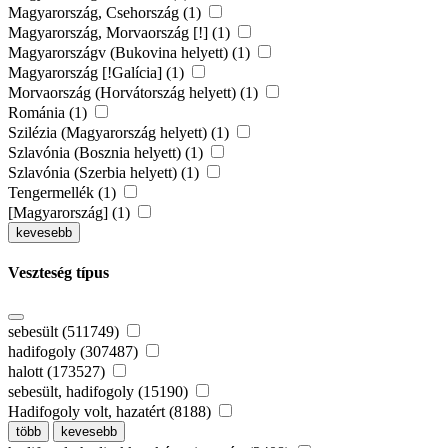
Magyarország, Csehország (1)
Magyarország, Morvaország [!] (1)
Magyarországv (Bukovina helyett) (1)
Magyarország [!Galícia] (1)
Morvaország (Horvátország helyett) (1)
Románia (1)
Szilézia (Magyarország helyett) (1)
Szlavónia (Bosznia helyett) (1)
Szlavónia (Szerbia helyett) (1)
Tengermellék (1)
[Magyarország] (1)
kevesebb
Veszteség típus
sebesült (511749)
hadifogoly (307487)
halott (173527)
sebesült, hadifogoly (15190)
Hadifogoly volt, hazatért (8188)
több
kevesebb