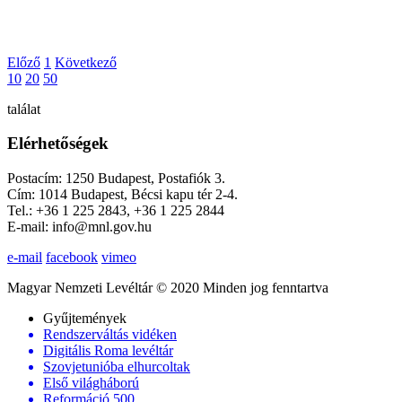
Előző
1
Következő
10
20
50
találat
Elérhetőségek
Postacím: 1250 Budapest, Postafiók 3.
Cím: 1014 Budapest, Bécsi kapu tér 2-4.
Tel.: +36 1 225 2843, +36 1 225 2844
E-mail: info@mnl.gov.hu
e-mail
facebook
vimeo
Magyar Nemzeti Levéltár © 2020 Minden jog fenntartva
Gyűjtemények
Rendszerváltás vidéken
Digitális Roma levéltár
Szovjetunióba elhurcoltak
Első világháború
Reformáció 500