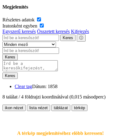
Megjelenítés
Részletes adatok
Iratonként egyben
Egyszerű keresés
Összetett keresés
Kifejezés
Keres
ⓘ
Keres
Keres
Clear tag
Dátum: 1858
8 találat / 4 földrajzi koordinátával
(0,015 másodperc)
ikon nézet
lista nézet
táblázat
térkép
A térkép megjelenítéséhez elöbb keressen!