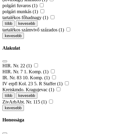
polgári fuvaros (1)
polgári munkás (1)
tartalékos főhadnagy (1)
több
kevesebb
tartalékos számvivő százados (1)
kevesebb
Alakulat
HIR. Nr. 22 (1)
HIR. Nr. 7 1. Komp. (1)
IR. Nr. 83 10. Komp. (1)
IV erpfl Kol. 23 5. R Staffer (1)
Kreiskmdo. Kragujevac (1)
több
kevesebb
ZivArbAbt. Nr. 115 (1)
kevesebb
Honossága