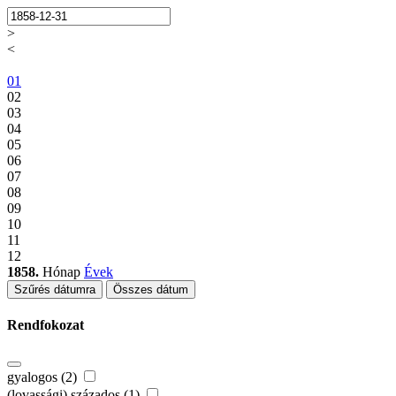
>
<
01
02
03
04
05
06
07
08
09
10
11
12
1858.
Hónap
Évek
Szűrés dátumra
Összes dátum
Rendfokozat
gyalogos (2)
(lovassági) százados (1)