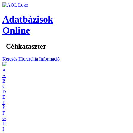
Adatbázisok
Online
Céhkataszter
Keresés
Hierarchia
Információ
A
Á
B
C
D
E
É
Ë
F
G
H
I