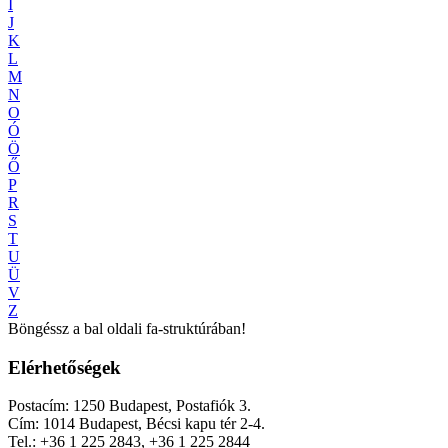
Í
J
K
L
M
N
O
Ó
Ö
Ő
P
R
S
T
U
Ü
V
Z
Böngéssz a bal oldali fa-struktúrában!
Elérhetőségek
Postacím: 1250 Budapest, Postafiók 3.
Cím: 1014 Budapest, Bécsi kapu tér 2-4.
Tel.: +36 1 225 2843, +36 1 225 2844