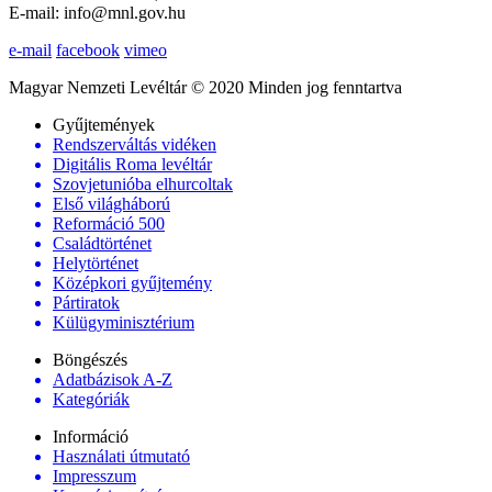
E-mail: info@mnl.gov.hu
e-mail
facebook
vimeo
Magyar Nemzeti Levéltár © 2020 Minden jog fenntartva
Gyűjtemények
Rendszerváltás vidéken
Digitális Roma levéltár
Szovjetunióba elhurcoltak
Első világháború
Reformáció 500
Családtörténet
Helytörténet
Középkori gyűjtemény
Pártiratok
Külügyminisztérium
Böngészés
Adatbázisok A-Z
Kategóriák
Információ
Használati útmutató
Impresszum