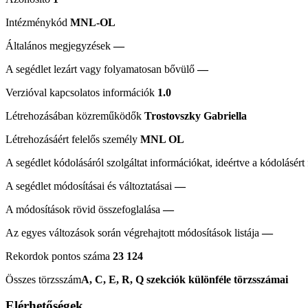
Intézménykód
MNL-OL
Általános megjegyzések
—
A segédlet lezárt vagy folyamatosan bővülő
—
Verzióval kapcsolatos információk
1.0
Létrehozásában közreműködők
Trostovszky Gabriella
Létrehozásáért felelős személy
MNL OL
A segédlet kódolásáról szolgáltat információkat, ideértve a kódolásért
A segédlet módosításai és változtatásai
—
A módosítások rövid összefoglalása
—
Az egyes változások során végrehajtott módosítások listája
—
Rekordok pontos száma
23 124
Összes törzsszám
A, C, E, R, Q szekciók különféle törzsszámai
Elérhetőségek