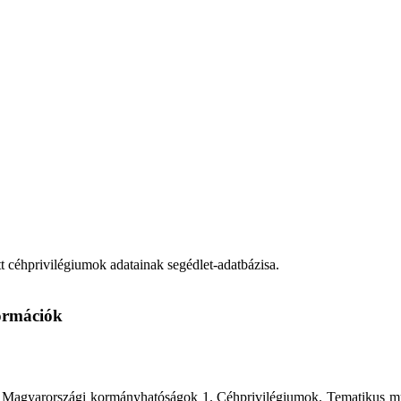
 céhprivilégiumok adatainak segédlet-adatbázisa.
formációk
I. Magyarországi kormányhatóságok 1. Céhprivilégiumok. Tematikus mu