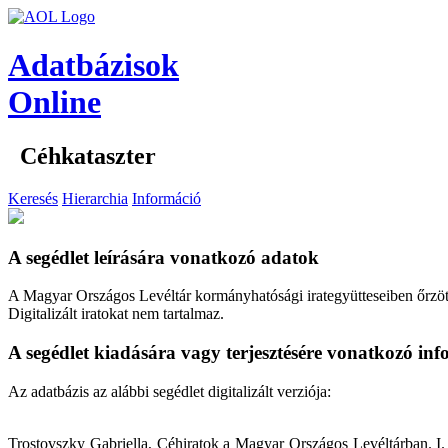
Adatbázisok
Online
Céhkataszter
Keresés
Hierarchia
Információ
A segédlet leírására vonatkozó adatok
A Magyar Országos Levéltár kormányhatósági irategyütteseiben őrzött
Digitalizált iratokat nem tartalmaz.
A segédlet kiadására vagy terjesztésére vonatkozó in
Az adatbázis az alábbi segédlet digitalizált verziója:
Trostovszky Gabriella, Céhiratok a Magyar Országos Levéltárban. 