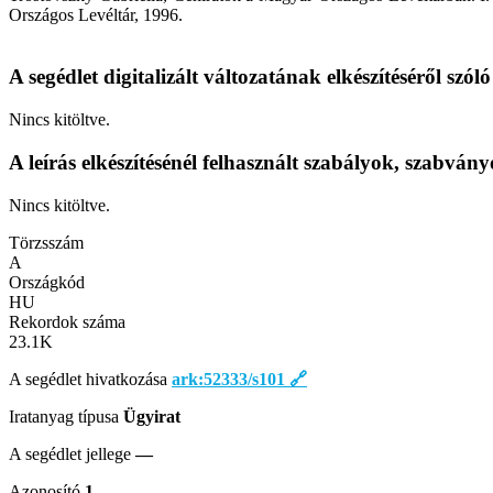
Országos Levéltár, 1996.
A segédlet digitalizált változatának elkészítéséről szó
Nincs kitöltve.
A leírás elkészítésénél felhasznált szabályok, szabván
Nincs kitöltve.
Törzsszám
A
Országkód
HU
Rekordok száma
23.1
K
A segédlet hivatkozása
ark:52333/s101
🔗
Iratanyag típusa
Ügyirat
A segédlet jellege
—
Azonosító
1