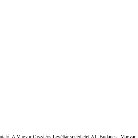
tató, A Magyar Országos Levéltár segédletei 2/1, Budapest, Magyar