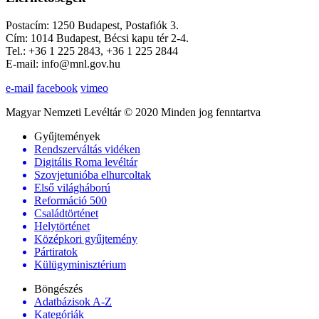
Postacím: 1250 Budapest, Postafiók 3.
Cím: 1014 Budapest, Bécsi kapu tér 2-4.
Tel.: +36 1 225 2843, +36 1 225 2844
E-mail: info@mnl.gov.hu
e-mail
facebook
vimeo
Magyar Nemzeti Levéltár © 2020 Minden jog fenntartva
Gyűjtemények
Rendszerváltás vidéken
Digitális Roma levéltár
Szovjetunióba elhurcoltak
Első világháború
Reformáció 500
Családtörténet
Helytörténet
Középkori gyűjtemény
Pártiratok
Külügyminisztérium
Böngészés
Adatbázisok A-Z
Kategóriák