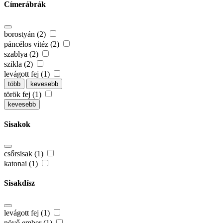
Címerábrák
borostyán (2)
páncélos vitéz (2)
szablya (2)
szikla (2)
levágott fej (1)
több
kevesebb
török fej (1)
kevesebb
Sisakok
csőrsisak (1)
katonai (1)
Sisakdísz
levágott fej (1)
növő ember (1)