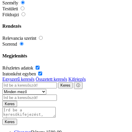
Személy
Testületi
Földrajzi
Rendezés
Relevancia szerint
Sorrend
Megjelenítés
Részletes adatok
Iratonként egyben
Egyszerű keresés
Összetett keresés
Kifejezés
Keres
ⓘ
Keres
Keres