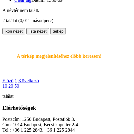
Clear tag
Dátum: 1580-09
A névtér nem talált.
2 találat
(0,011 másodperc)
ikon nézet
lista nézet
térkép
A térkép megjelenítéséhez elöbb keressen!
Előző
1
Következő
10
20
50
találat
Elérhetőségek
Postacím: 1250 Budapest, Postafiók 3.
Cím: 1014 Budapest, Bécsi kapu tér 2-4.
Tel.: +36 1 225 2843, +36 1 225 2844