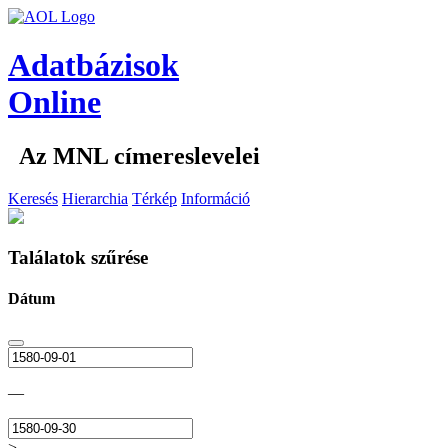
Adatbázisok
Online
Az MNL címereslevelei
Keresés
Hierarchia
Térkép
Információ
Találatok szűrése
Dátum
—
>