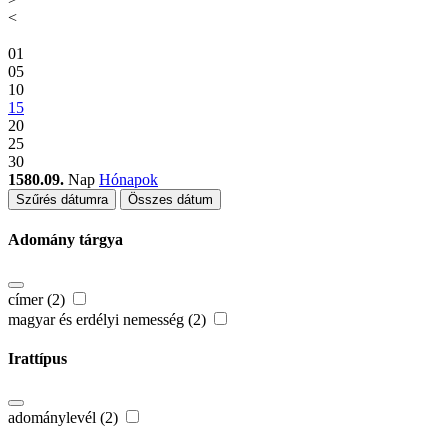
<
01
05
10
15
20
25
30
1580.09.
Nap
Hónapok
Szűrés dátumra
Összes dátum
Adomány tárgya
címer (2)
magyar és erdélyi nemesség (2)
Irattípus
adománylevél (2)