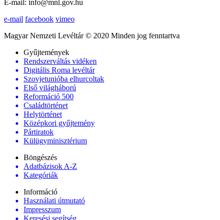
E-mail: info@mnl.gov.hu
e-mail
facebook
vimeo
Magyar Nemzeti Levéltár © 2020 Minden jog fenntartva
Gyűjtemények
Rendszerváltás vidéken
Digitális Roma levéltár
Szovjetunióba elhurcoltak
Első világháború
Reformáció 500
Családtörténet
Helytörténet
Középkori gyűjtemény
Pártiratok
Külügyminisztérium
Böngészés
Adatbázisok A-Z
Kategóriák
Információ
Használati útmutató
Impresszum
Keresési segítség