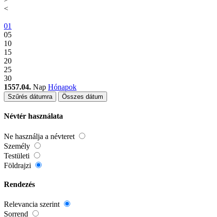
<
01
05
10
15
20
25
30
1557.04.
Nap
Hónapok
Szűrés dátumra
Összes dátum
Névtér használata
Ne használja a névteret
Személy
Testületi
Földrajzi
Rendezés
Relevancia szerint
Sorrend