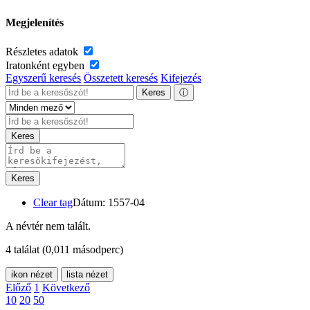
Megjelenítés
Részletes adatok
Iratonként egyben
Egyszerű keresés
Összetett keresés
Kifejezés
Keres
ⓘ
Keres
Keres
Clear tag
Dátum: 1557-04
A névtér nem talált.
4 találat
(0,011 másodperc)
ikon nézet
lista nézet
Előző
1
Következő
10
20
50