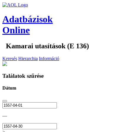
Adatbázisok
Online
Kamarai utasítások (E 136)
Keresés
Hierarchia
Információ
Találatok szűrése
Dátum
—
>