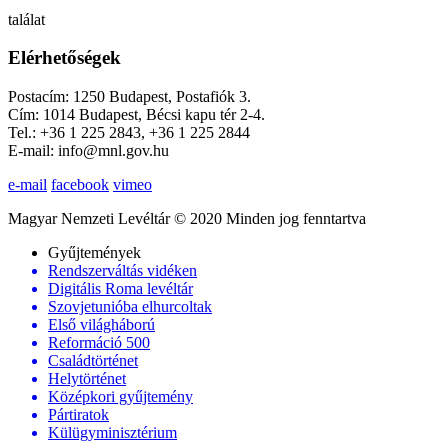
találat
Elérhetőségek
Postacím: 1250 Budapest, Postafiók 3.
Cím: 1014 Budapest, Bécsi kapu tér 2-4.
Tel.: +36 1 225 2843, +36 1 225 2844
E-mail: info@mnl.gov.hu
e-mail
facebook
vimeo
Magyar Nemzeti Levéltár © 2020 Minden jog fenntartva
Gyűjtemények
Rendszerváltás vidéken
Digitális Roma levéltár
Szovjetunióba elhurcoltak
Első világháború
Reformáció 500
Családtörténet
Helytörténet
Középkori gyűjtemény
Pártiratok
Külügyminisztérium