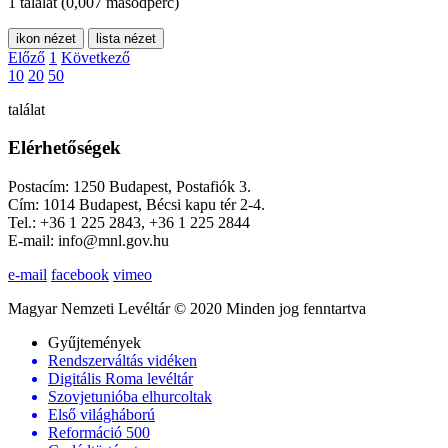
1 találat
(0,007 másodperc)
ikon nézet
lista nézet
Előző
1
Következő
10
20
50
találat
Elérhetőségek
Postacím: 1250 Budapest, Postafiók 3.
Cím: 1014 Budapest, Bécsi kapu tér 2-4.
Tel.: +36 1 225 2843, +36 1 225 2844
E-mail: info@mnl.gov.hu
e-mail
facebook
vimeo
Magyar Nemzeti Levéltár © 2020 Minden jog fenntartva
Gyűjtemények
Rendszerváltás vidéken
Digitális Roma levéltár
Szovjetunióba elhurcoltak
Első világháború
Reformáció 500