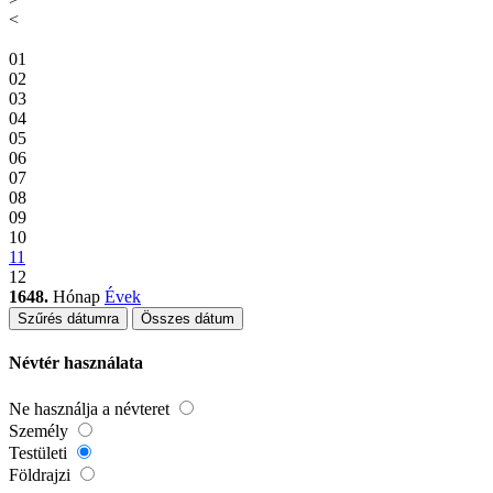
<
01
02
03
04
05
06
07
08
09
10
11
12
1648.
Hónap
Évek
Szűrés dátumra
Összes dátum
Névtér használata
Ne használja a névteret
Személy
Testületi
Földrajzi