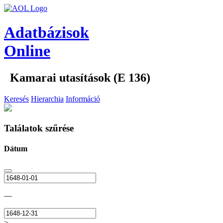
Adatbázisok
Online
Kamarai utasítások (E 136)
Keresés
Hierarchia
Információ
Találatok szűrése
Dátum
—
>