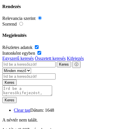
Rendezés
Relevancia szerint
Sorrend
Megjelenítés
Részletes adatok
Iratonként egyben
Egyszerű keresés
Összetett keresés
Kifejezés
Keres
ⓘ
Keres
Keres
Clear tag
Dátum: 1648
A névtér nem talált.