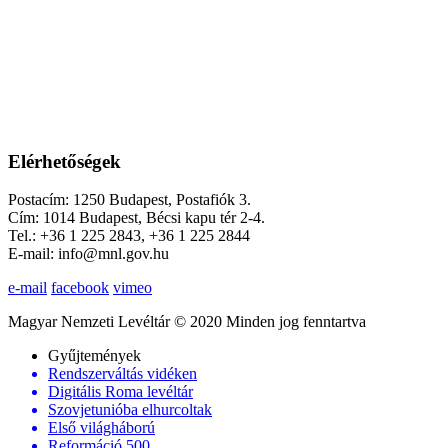
Elérhetőségek
Postacím: 1250 Budapest, Postafiók 3.
Cím: 1014 Budapest, Bécsi kapu tér 2-4.
Tel.: +36 1 225 2843, +36 1 225 2844
E-mail: info@mnl.gov.hu
e-mail
facebook
vimeo
Magyar Nemzeti Levéltár © 2020 Minden jog fenntartva
Gyűjtemények
Rendszerváltás vidéken
Digitális Roma levéltár
Szovjetunióba elhurcoltak
Első világháború
Reformáció 500