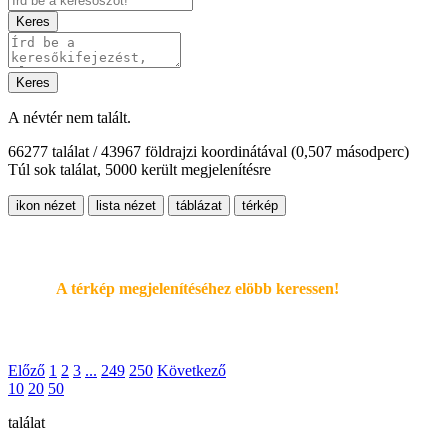
Keres
Keres
A névtér nem talált.
66277 találat / 43967 földrajzi koordinátával
(0,507 másodperc)
Túl sok találat, 5000 került megjelenítésre
ikon nézet
lista nézet
táblázat
térkép
A térkép megjelenítéséhez elöbb keressen!
Előző
1
2
3
...
249
250
Következő
10
20
50
találat