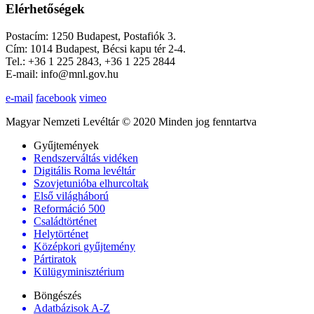
Elérhetőségek
Postacím: 1250 Budapest, Postafiók 3.
Cím: 1014 Budapest, Bécsi kapu tér 2-4.
Tel.: +36 1 225 2843, +36 1 225 2844
E-mail: info@mnl.gov.hu
e-mail
facebook
vimeo
Magyar Nemzeti Levéltár © 2020 Minden jog fenntartva
Gyűjtemények
Rendszerváltás vidéken
Digitális Roma levéltár
Szovjetunióba elhurcoltak
Első világháború
Reformáció 500
Családtörténet
Helytörténet
Középkori gyűjtemény
Pártiratok
Külügyminisztérium
Böngészés
Adatbázisok A-Z