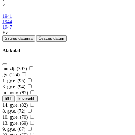
<
1941
1944
1947
Év
Szűrés dátumra
Összes dátum
Alakulat
mu.zlj. (397)
gy. (124)
1. gy.e. (95)
3. gy.e. (94)
m. honv. (87)
több
kevesebb
14. gy.e. (82)
8. gy.e. (72)
10. gy.e. (70)
13. gy.e. (69)
9. gy.e. (67)