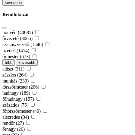
kevesebb
Rendfokozat
honvéd (40085)
őrvezető (3065)
szakaszvezető (1546)
tizedes (1454)
őrmester (673)
több
kevesebb
altiszt (311)
zászlós (264)
munkás (239)
törzsőrmester (206)
hadnagy (189)
főhadnagy (157)
százados (75)
főtörzsőrmester (40)
alezredes (34)
rendőr (27)
őrnagy (26)