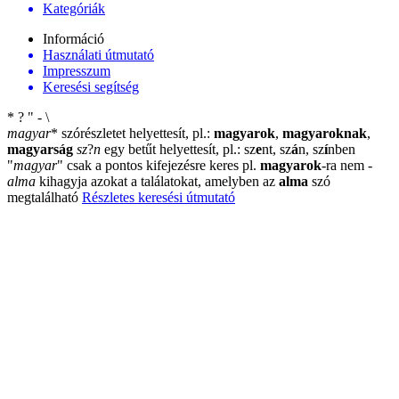
Kategóriák
Információ
Használati útmutató
Impresszum
Keresési segítség
*
?
"
-
\
magyar
*
szórészletet helyettesít, pl.:
magyarok
,
magyaroknak
,
magyarság
sz
?
n
egy betűt helyettesít, pl.: sz
e
nt, sz
á
n, sz
í
nben
"
magyar
"
csak a pontos kifejezésre keres pl.
magyarok
-ra nem
-
alma
kihagyja azokat a találatokat, amelyben az
alma
szó
megtalálható
Részletes keresési útmutató