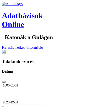
Adatbázisok
Online
Katonák a Gulágon
Keresés
Térkép
Információ
Találatok szűrése
Dátum
—
>