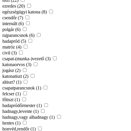
tiszt (22)
ezredes (20)
egészségügyi katona (8)
csendőr (7)
internált (6)
polgár (6)
rajparancsnok (6)
hadapród (5)
matróz (4)
civil (3)
csapat-(munka-)vezető (3)
katonaorvos (3)
jogász (2)
katonatiszt (2)
altiszt? (1)
csapatparancsnok (1)
felcser (1)
főtiszt (1)
hadapródőrmester (1)
hadnagy,levente (1)
hadnagy,vagy alhadnagy (1)
hentes (1)
honvéd,rendőr (1)