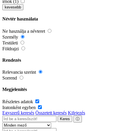
írnok (1)
kevesebb
Névtér használata
Ne használja a névteret
Személy
Testületi
Földrajzi
Rendezés
Relevancia szerint
Sorrend
Megjelenítés
Részletes adatok
Iratonként egyben
Egyszerű keresés
Összetett keresés
Kifejezés
Keres
ⓘ