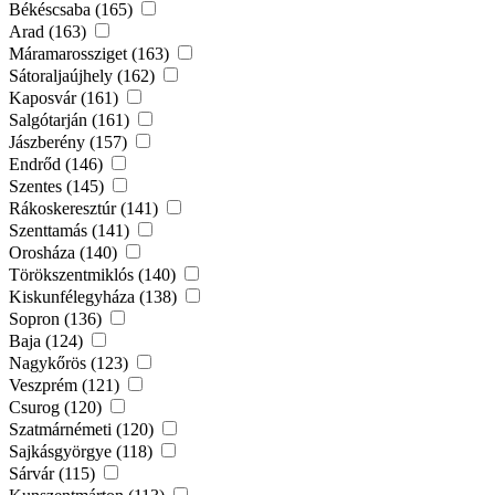
Békéscsaba (165)
Arad (163)
Máramarossziget (163)
Sátoraljaújhely (162)
Kaposvár (161)
Salgótarján (161)
Jászberény (157)
Endrőd (146)
Szentes (145)
Rákoskeresztúr (141)
Szenttamás (141)
Orosháza (140)
Törökszentmiklós (140)
Kiskunfélegyháza (138)
Sopron (136)
Baja (124)
Nagykőrös (123)
Veszprém (121)
Csurog (120)
Szatmárnémeti (120)
Sajkásgyörgye (118)
Sárvár (115)