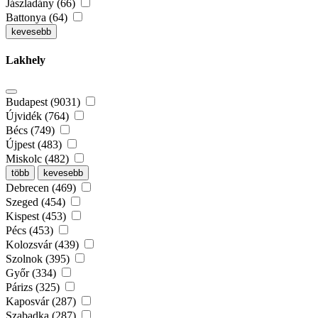
Jászladány (66)
Battonya (64)
kevesebb
Lakhely
Budapest (9031)
Újvidék (764)
Bécs (749)
Újpest (483)
Miskolc (482)
több
kevesebb
Debrecen (469)
Szeged (454)
Kispest (453)
Pécs (453)
Kolozsvár (439)
Szolnok (395)
Győr (334)
Párizs (325)
Kaposvár (287)
Szabadka (287)