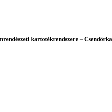
mrendészeti kartotékrendszere – Csendőrk