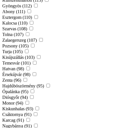
Kunszentmárton (113)
Gyöngyös (112)
Abony (111)
Esztergom (110)
Kalocsa (110)
Szarvas (108)
Tolna (107)
Zalaegerszeg (107)
Pozsony (105)
Turja (105)
Kisújszállás (103)
Temesvár (101)
Hatvan (98)
Érsekújvár (98)
Zenta (96)
Hajdúböszörmény (95)
Ópalánka (95)
Diósgyőr (94)
Monor (94)
Kiskunhalas (93)
Csáktornya (91)
Karcag (91)
Nagybánya (91)