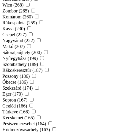
Wien (268)
Zombor (265)
Komárom (260)
Rákospalota (259)
Kassa (230)
Csepel (227)
Nagyvárad (222)
Makó (207)
Sátoraljaújhely (200)
Nyíregyháza (199)
Szombathely (189)
Rákoskeresztúr (187)
Pozsony (186)
Óbecse (186)
Szekszárd (174)
Eger (170)
Sopron (167)
Cegléd (166)
Túrkeve (166)
Kecskemét (165)
Pestszenterzsébet (164)
Hódmezővásárhely (163)