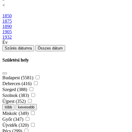
<
1850
1875
1890
1905
1932
Év
Szűrés dátumra
Összes dátum
Születési hely
Budapest (5581)
Debrecen (416)
Szeged (388)
Szolnok (383)
Újpest (352)
több
kevesebb
Miskolc (349)
Győr (347)
Újvidék (320)
Pécs (299)