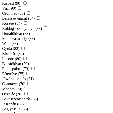
Kispest (90)
Vác (90)
Csongrád (88)
Balassagyarmat (84)
Kőszeg (84)
Boldogasszonyfalva (83)
Dunaföldvár (83)
Marosvásárhely (83)
Wien (83)
Gyula (82)
Kiskőrös (82)
Losonc (80)
Bácsföldvár (79)
Rákospalota (79)
Péterréve (75)
Jászárokszállás (71)
Csantavér (70)
Mohács (70)
Ószivác (70)
Békésszentandrás (68)
Jászapáti (68)
Baglyasalja (66)