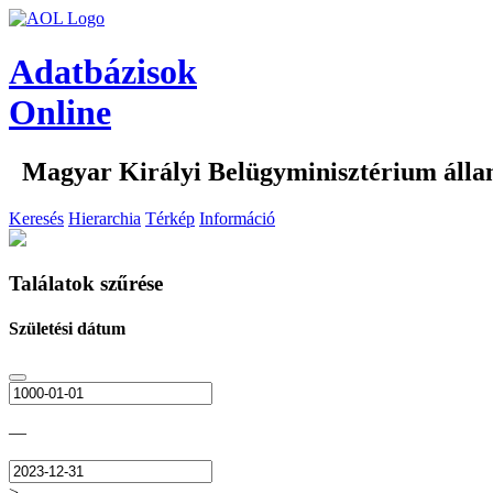
Adatbázisok
Online
Magyar Királyi Belügyminisztérium álla
Keresés
Hierarchia
Térkép
Információ
Találatok szűrése
Születési dátum
—
>