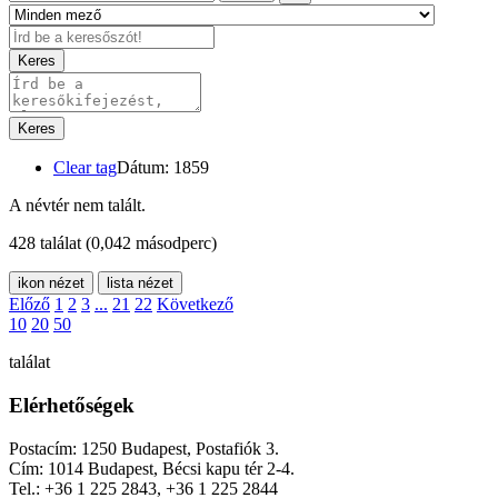
Keres
Keres
Clear tag
Dátum: 1859
A névtér nem talált.
428 találat
(0,042 másodperc)
ikon nézet
lista nézet
Előző
1
2
3
...
21
22
Következő
10
20
50
találat
Elérhetőségek
Postacím: 1250 Budapest, Postafiók 3.
Cím: 1014 Budapest, Bécsi kapu tér 2-4.
Tel.: +36 1 225 2843, +36 1 225 2844