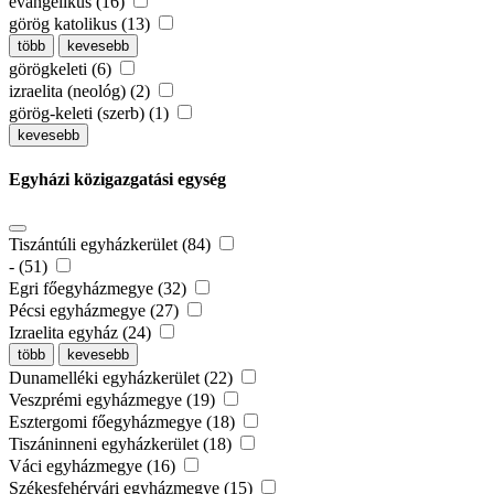
evangélikus (16)
görög katolikus (13)
több
kevesebb
görögkeleti (6)
izraelita (neológ) (2)
görög-keleti (szerb) (1)
kevesebb
Egyházi közigazgatási egység
Tiszántúli egyházkerület (84)
- (51)
Egri főegyházmegye (32)
Pécsi egyházmegye (27)
Izraelita egyház (24)
több
kevesebb
Dunamelléki egyházkerület (22)
Veszprémi egyházmegye (19)
Esztergomi főegyházmegye (18)
Tiszáninneni egyházkerület (18)
Váci egyházmegye (16)
Székesfehérvári egyházmegye (15)