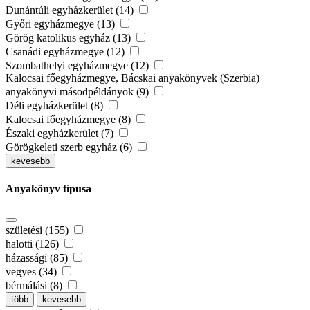
Dunántúli egyházkerület (14)
Győri egyházmegye (13)
Görög katolikus egyház (13)
Csanádi egyházmegye (12)
Szombathelyi egyházmegye (12)
Kalocsai főegyházmegye, Bácskai anyakönyvek (Szerbia)
anyakönyvi másodpéldányok (9)
Déli egyházkerület (8)
Kalocsai főegyházmegye (8)
Északi egyházkerület (7)
Görögkeleti szerb egyház (6)
kevesebb
Anyakönyv típusa
születési (155)
halotti (126)
házassági (85)
vegyes (34)
bérmálási (8)
több
kevesebb