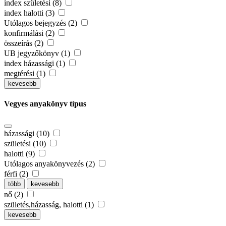
index születési (8)
index halotti (3)
Utólagos bejegyzés (2)
konfirmálási (2)
összeírás (2)
UB jegyzőkönyv (1)
index házassági (1)
megtérési (1)
kevesebb
Vegyes anyakönyv típus
házassági (10)
születési (10)
halotti (9)
Utólagos anyakönyvezés (2)
férfi (2)
több
kevesebb
nő (2)
születés,házasság, halotti (1)
kevesebb