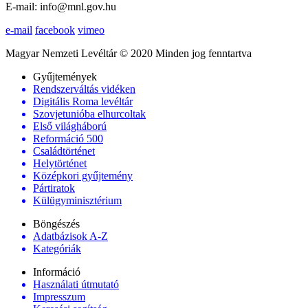
E-mail: info@mnl.gov.hu
e-mail
facebook
vimeo
Magyar Nemzeti Levéltár © 2020 Minden jog fenntartva
Gyűjtemények
Rendszerváltás vidéken
Digitális Roma levéltár
Szovjetunióba elhurcoltak
Első világháború
Reformáció 500
Családtörténet
Helytörténet
Középkori gyűjtemény
Pártiratok
Külügyminisztérium
Böngészés
Adatbázisok A-Z
Kategóriák
Információ
Használati útmutató
Impresszum