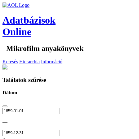
Adatbázisok
Online
Mikrofilm anyakönyvek
Keresés
Hierarchia
Információ
Találatok szűrése
Dátum
—
>