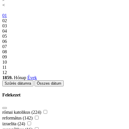
<
01
02
03
04
05
06
07
08
09
10
11
12
1859.
Hónap
Évek
Szűrés dátumra
Összes dátum
Felekezet
római katolikus (224)
református (142)
izraelita (24)