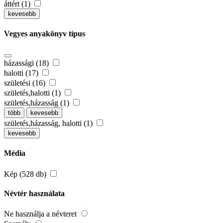
áttért (1)
kevesebb
Vegyes anyakönyv típus
házassági (18)
halotti (17)
születési (16)
születés,halotti (1)
születés,házasság (1)
több
kevesebb
születés,házasság, halotti (1)
kevesebb
Média
Kép (528 db)
Névtér használata
Ne használja a névteret