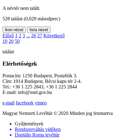
A névtér nem talált.
528 találat
(0,029 másodperc)
ikon nézet
lista nézet
Előző
1
2
3
...
26
27
Következő
10
20
50
találat
Elérhetőségek
Postacím: 1250 Budapest, Postafiók 3.
Cím: 1014 Budapest, Bécsi kapu tér 2-4.
Tel.: +36 1 225 2843, +36 1 225 2844
E-mail: info@mnl.gov.hu
e-mail
facebook
vimeo
Magyar Nemzeti Levéltár © 2020 Minden jog fenntartva
Gyűjtemények
Rendszerváltás vidéken
Digitális Roma levéltár