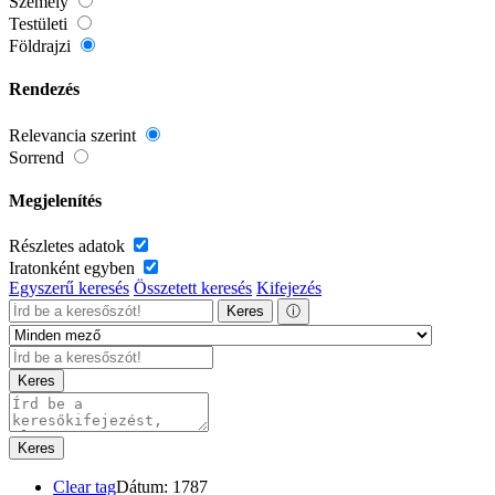
Személy
Testületi
Földrajzi
Rendezés
Relevancia szerint
Sorrend
Megjelenítés
Részletes adatok
Iratonként egyben
Egyszerű keresés
Összetett keresés
Kifejezés
Keres
ⓘ
Keres
Keres
Clear tag
Dátum: 1787