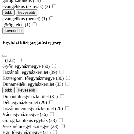
görög katolikus (23)
evangélikus (szlovák) (3)
több
kevesebb
evangélikus (német) (1)
görögkeleti (1)
kevesebb
Egyházi közigazgatási egység
- (122)
Győri egyházmegye (60)
Tiszántúli egyházkerület (39)
Esztergomi főegyházmegye (36)
Dunamelléki egyházkerület (33)
több
kevesebb
Dunántúli egyházkerület (31)
Déli egyházkerület (29)
Tiszáninneni egyházkerület (26)
Váci egyházmegye (26)
Görög katolikus egyház (23)
Veszprémi egyházmegye (23)
Egri főegyházmegye (21)