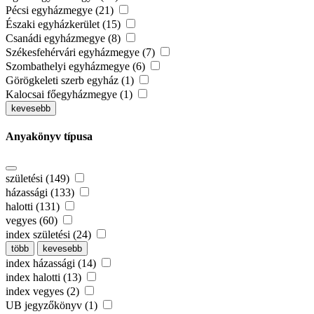
Pécsi egyházmegye (21)
Északi egyházkerület (15)
Csanádi egyházmegye (8)
Székesfehérvári egyházmegye (7)
Szombathelyi egyházmegye (6)
Görögkeleti szerb egyház (1)
Kalocsai főegyházmegye (1)
kevesebb
Anyakönyv típusa
születési (149)
házassági (133)
halotti (131)
vegyes (60)
index születési (24)
több
kevesebb
index házassági (14)
index halotti (13)
index vegyes (2)
UB jegyzőkönyv (1)