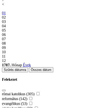
<
01
02
03
04
05
06
07
08
09
10
11
12
1787.
Hónap
Évek
Szűrés dátumra
Összes dátum
Felekezet
római katolikus (305)
református (142)
evangélikus (53)