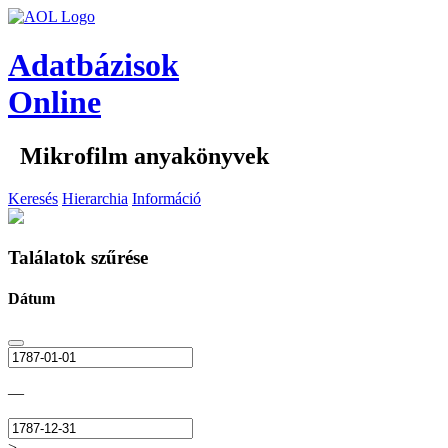
Adatbázisok
Online
Mikrofilm anyakönyvek
Keresés
Hierarchia
Információ
Találatok szűrése
Dátum
—
>