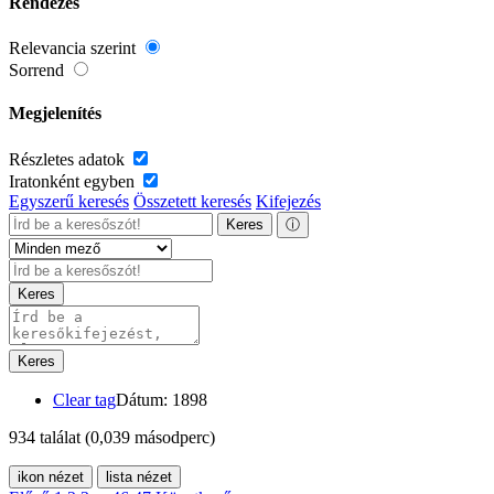
Rendezés
Relevancia szerint
Sorrend
Megjelenítés
Részletes adatok
Iratonként egyben
Egyszerű keresés
Összetett keresés
Kifejezés
Keres
ⓘ
Keres
Keres
Clear tag
Dátum: 1898
934 találat
(0,039 másodperc)
ikon nézet
lista nézet