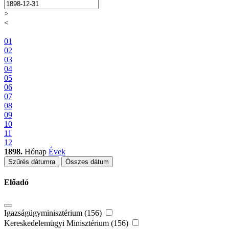
>
<
01
02
03
04
05
06
07
08
09
10
11
12
1898.
Hónap
Évek
Szűrés dátumra
Összes dátum
Előadó
Igazságügyminisztérium (156)
Kereskedelemügyi Minisztérium (156)