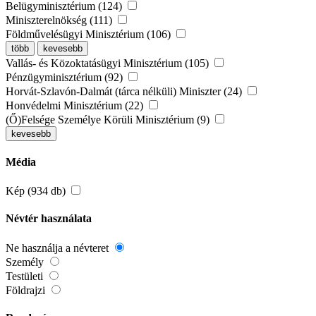
Belügyminisztérium (124)
Miniszterelnökség (111)
Földművelésügyi Minisztérium (106)
több
kevesebb
Vallás- és Közoktatásügyi Minisztérium (105)
Pénzügyminisztérium (92)
Horvát-Szlavón-Dalmát (tárca nélküli) Miniszter (24)
Honvédelmi Minisztérium (22)
(Ő)Felsége Személye Körüli Minisztérium (9)
kevesebb
Média
Kép (934 db)
Névtér használata
Ne használja a névteret
Személy
Testületi
Földrajzi