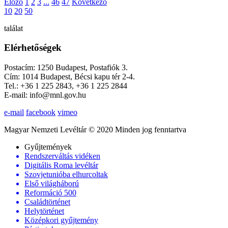
Előző
1
2
3
...
46
47
Következő
10
20
50
találat
Elérhetőségek
Postacím: 1250 Budapest, Postafiók 3.
Cím: 1014 Budapest, Bécsi kapu tér 2-4.
Tel.: +36 1 225 2843, +36 1 225 2844
E-mail: info@mnl.gov.hu
e-mail
facebook
vimeo
Magyar Nemzeti Levéltár © 2020 Minden jog fenntartva
Gyűjtemények
Rendszerváltás vidéken
Digitális Roma levéltár
Szovjetunióba elhurcoltak
Első világháború
Reformáció 500
Családtörténet
Helytörténet
Középkori gyűjtemény