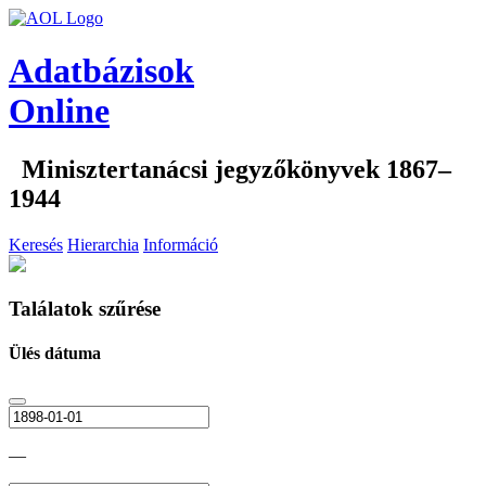
Adatbázisok
Online
Minisztertanácsi jegyzőkönyvek 1867–
1944
Keresés
Hierarchia
Információ
Találatok szűrése
Ülés dátuma
—