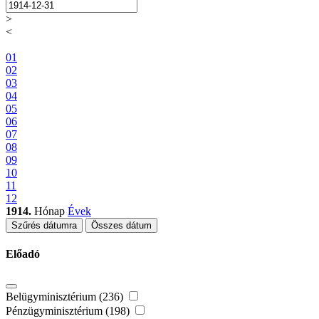
>
<
01
02
03
04
05
06
07
08
09
10
11
12
1914.
Hónap
Évek
Szűrés dátumra
Összes dátum
Előadó
Belügyminisztérium (236)
Pénzügyminisztérium (198)