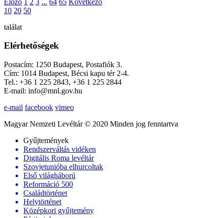
Előző
1
2
3
...
64
65
Következő
10
20
50
találat
Elérhetőségek
Postacím: 1250 Budapest, Postafiók 3.
Cím: 1014 Budapest, Bécsi kapu tér 2-4.
Tel.: +36 1 225 2843, +36 1 225 2844
E-mail: info@mnl.gov.hu
e-mail
facebook
vimeo
Magyar Nemzeti Levéltár © 2020 Minden jog fenntartva
Gyűjtemények
Rendszerváltás vidéken
Digitális Roma levéltár
Szovjetunióba elhurcoltak
Első világháború
Reformáció 500
Családtörténet
Helytörténet
Középkori gyűjtemény