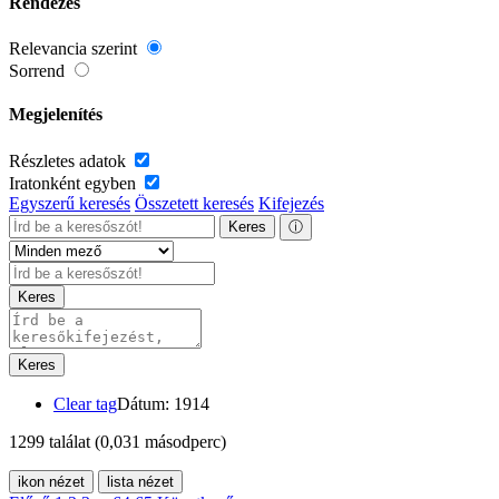
Rendezés
Relevancia szerint
Sorrend
Megjelenítés
Részletes adatok
Iratonként egyben
Egyszerű keresés
Összetett keresés
Kifejezés
Keres
ⓘ
Keres
Keres
Clear tag
Dátum: 1914
1299 találat
(0,031 másodperc)
ikon nézet
lista nézet