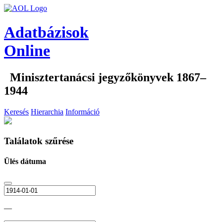
Adatbázisok
Online
Minisztertanácsi jegyzőkönyvek 1867–
1944
Keresés
Hierarchia
Információ
Találatok szűrése
Ülés dátuma
—