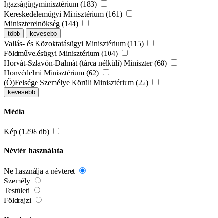
Igazságügyminisztérium (183)
Kereskedelemügyi Minisztérium (161)
Miniszterelnökség (144)
több
kevesebb
Vallás- és Közoktatásügyi Minisztérium (115)
Földművelésügyi Minisztérium (104)
Horvát-Szlavón-Dalmát (tárca nélküli) Miniszter (68)
Honvédelmi Minisztérium (62)
(Ő)Felsége Személye Körüli Minisztérium (22)
kevesebb
Média
Kép (1298 db)
Névtér használata
Ne használja a névteret
Személy
Testületi
Földrajzi