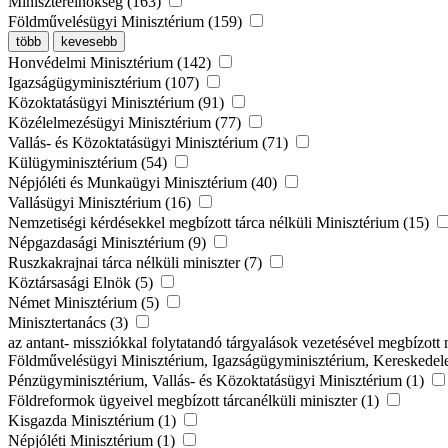
Miniszterelnökség (163)
Földművelésügyi Minisztérium (159)
több
kevesebb
Honvédelmi Minisztérium (142)
Igazságügyminisztérium (107)
Közoktatásügyi Minisztérium (91)
Közélelmezésügyi Minisztérium (77)
Vallás- és Közoktatásügyi Minisztérium (71)
Külügyminisztérium (54)
Népjóléti és Munkaügyi Minisztérium (40)
Vallásügyi Minisztérium (16)
Nemzetiségi kérdésekkel megbízott tárca nélküli Minisztérium (15)
Népgazdasági Minisztérium (9)
Ruszkakrajnai tárca nélküli miniszter (7)
Köztársasági Elnök (5)
Német Minisztérium (5)
Minisztertanács (3)
az antant- missziókkal folytatandó tárgyalások vezetésével megbízott 
Földművelésügyi Minisztérium, Igazságügyminisztérium, Kereskedel
Pénzügyminisztérium, Vallás- és Közoktatásügyi Minisztérium (1)
Földreformok ügyeivel megbízott tárcanélküli miniszter (1)
Kisgazda Minisztérium (1)
Népjóléti Minisztérium (1)