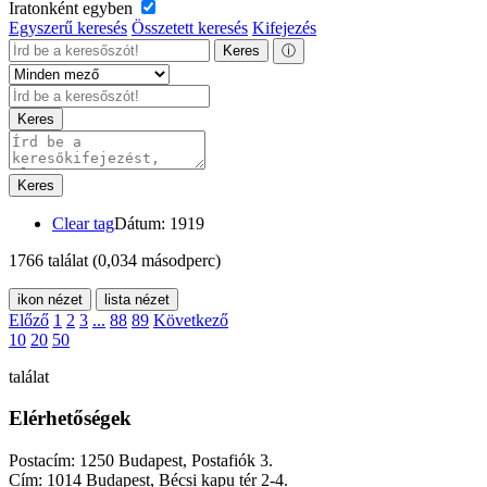
Iratonként egyben
Egyszerű keresés
Összetett keresés
Kifejezés
Keres
ⓘ
Keres
Keres
Clear tag
Dátum: 1919
1766 találat
(0,034 másodperc)
ikon nézet
lista nézet
Előző
1
2
3
...
88
89
Következő
10
20
50
találat
Elérhetőségek
Postacím: 1250 Budapest, Postafiók 3.
Cím: 1014 Budapest, Bécsi kapu tér 2-4.