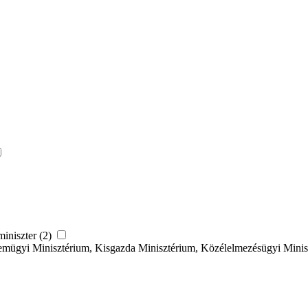
miniszter (2)
emügyi Minisztérium, Kisgazda Minisztérium, Közélelmezésügyi Minisz