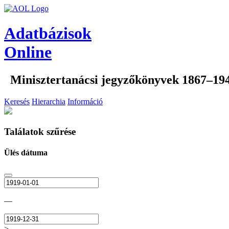
Adatbázisok
Online
Minisztertanácsi jegyzőkönyvek 1867–19
Keresés
Hierarchia
Információ
Találatok szűrése
Ülés dátuma
—
>