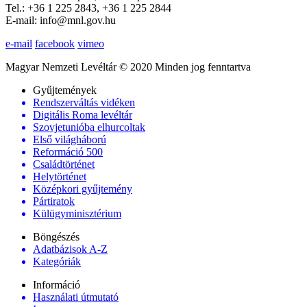
Tel.: +36 1 225 2843, +36 1 225 2844
E-mail: info@mnl.gov.hu
e-mail
facebook
vimeo
Magyar Nemzeti Levéltár © 2020 Minden jog fenntartva
Gyűjtemények
Rendszerváltás vidéken
Digitális Roma levéltár
Szovjetunióba elhurcoltak
Első világháború
Reformáció 500
Családtörténet
Helytörténet
Középkori gyűjtemény
Pártiratok
Külügyminisztérium
Böngészés
Adatbázisok A-Z
Kategóriák
Információ
Használati útmutató