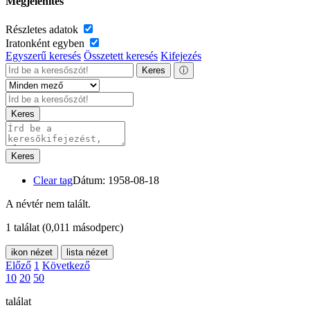
Megjelenítés
Részletes adatok
Iratonként egyben
Egyszerű keresés
Összetett keresés
Kifejezés
Keres
ⓘ
Keres
Keres
Clear tag
Dátum: 1958-08-18
A névtér nem talált.
1 találat
(0,011 másodperc)
ikon nézet
lista nézet
Előző
1
Következő
10
20
50
találat