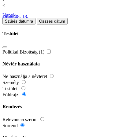
<
Napok
1958. 08. 18.
Szűrés dátumra
Összes dátum
Testület
Politikai Bizottság (1)
Névtér használata
Ne használja a névteret
Személy
Testületi
Földrajzi
Rendezés
Relevancia szerint
Sorrend