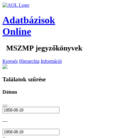
Adatbázisok
Online
MSZMP jegyzőkönyvek
Keresés
Hierarchia
Információ
Találatok szűrése
Dátum
—
>