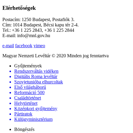
Elérhetőségek
Postacím: 1250 Budapest, Postafiók 3.
Cím: 1014 Budapest, Bécsi kapu tér 2-4.
Tel.: +36 1 225 2843, +36 1 225 2844
E-mail: info@mnl.gov.hu
e-mail
facebook
vimeo
Magyar Nemzeti Levéltár © 2020 Minden jog fenntartva
Gyűjtemények
Rendszerváltás vidéken
Digitális Roma levéltár
Szovjetunióba elhurcoltak
Első világháború
Reformáció 500
Családtörténet
Helytörténet
Középkori gyűjtemény
Pártiratok
Külügyminisztérium
Böngészés