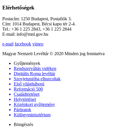
Elérhetőségek
Postacím: 1250 Budapest, Postafiók 3.
Cím: 1014 Budapest, Bécsi kapu tér 2-4.
Tel.: +36 1 225 2843, +36 1 225 2844
E-mail: info@mnl.gov.hu
e-mail
facebook
vimeo
Magyar Nemzeti Levéltár © 2020 Minden jog fenntartva
Gyűjtemények
Rendszerváltás vidéken
Digitális Roma levéltár
Szovjetunióba elhurcoltak
Első világháború
Reformáció 500
Családtörténet
Helytörténet
Középkori gyűjtemény
Pártiratok
Külügyminisztérium
Böngészés