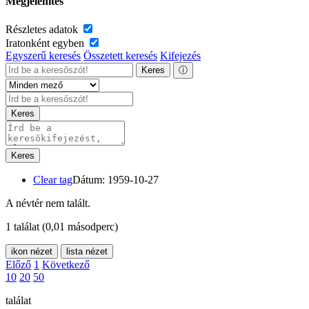
Megjelenítés
Részletes adatok
Iratonként egyben
Egyszerű keresés
Összetett keresés
Kifejezés
Keres
ⓘ
Keres
Keres
Clear tag
Dátum: 1959-10-27
A névtér nem talált.
1 találat
(0,01 másodperc)
ikon nézet
lista nézet
Előző
1
Következő
10
20
50
találat