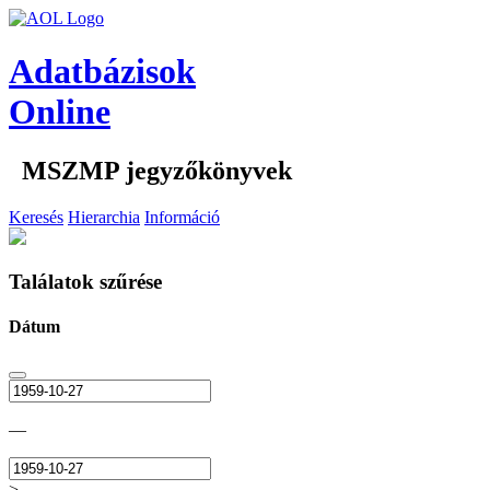
Adatbázisok
Online
MSZMP jegyzőkönyvek
Keresés
Hierarchia
Információ
Találatok szűrése
Dátum
—
>