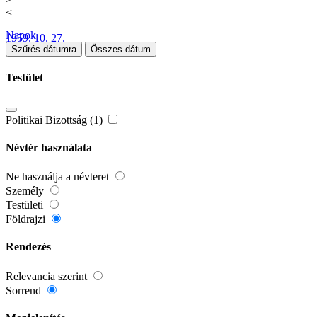
<
Napok
1959. 10. 27.
Szűrés dátumra
Összes dátum
Testület
Politikai Bizottság (1)
Névtér használata
Ne használja a névteret
Személy
Testületi
Földrajzi
Rendezés
Relevancia szerint
Sorrend