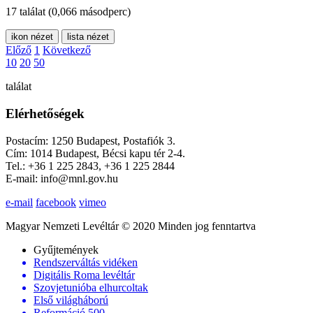
17 találat
(0,066 másodperc)
ikon nézet
lista nézet
Előző
1
Következő
10
20
50
találat
Elérhetőségek
Postacím: 1250 Budapest, Postafiók 3.
Cím: 1014 Budapest, Bécsi kapu tér 2-4.
Tel.: +36 1 225 2843, +36 1 225 2844
E-mail: info@mnl.gov.hu
e-mail
facebook
vimeo
Magyar Nemzeti Levéltár © 2020 Minden jog fenntartva
Gyűjtemények
Rendszerváltás vidéken
Digitális Roma levéltár
Szovjetunióba elhurcoltak
Első világháború
Reformáció 500