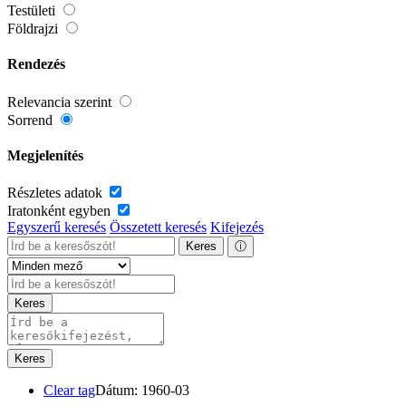
Testületi
Földrajzi
Rendezés
Relevancia szerint
Sorrend
Megjelenítés
Részletes adatok
Iratonként egyben
Egyszerű keresés
Összetett keresés
Kifejezés
Keres
ⓘ
Keres
Keres
Clear tag
Dátum: 1960-03