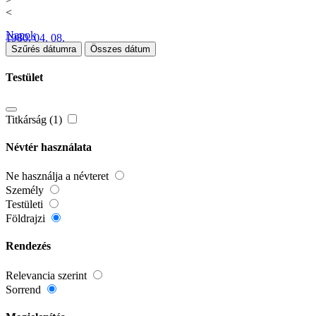
<
Napok
1980. 04. 08.
Szűrés dátumra
Összes dátum
Testület
Titkárság (1)
Névtér használata
Ne használja a névteret
Személy
Testületi
Földrajzi
Rendezés
Relevancia szerint
Sorrend