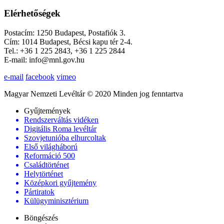
Elérhetőségek
Postacím: 1250 Budapest, Postafiók 3.
Cím: 1014 Budapest, Bécsi kapu tér 2-4.
Tel.: +36 1 225 2843, +36 1 225 2844
E-mail: info@mnl.gov.hu
e-mail
facebook
vimeo
Magyar Nemzeti Levéltár © 2020 Minden jog fenntartva
Gyűjtemények
Rendszerváltás vidéken
Digitális Roma levéltár
Szovjetunióba elhurcoltak
Első világháború
Reformáció 500
Családtörténet
Helytörténet
Középkori gyűjtemény
Pártiratok
Külügyminisztérium
Böngészés