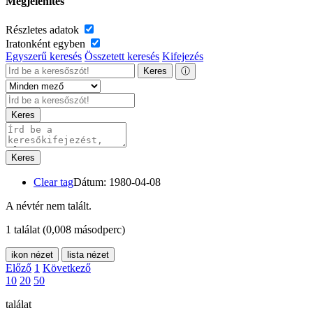
Megjelenítés
Részletes adatok
Iratonként egyben
Egyszerű keresés
Összetett keresés
Kifejezés
Keres
ⓘ
Keres
Keres
Clear tag
Dátum: 1980-04-08
A névtér nem talált.
1 találat
(0,008 másodperc)
ikon nézet
lista nézet
Előző
1
Következő
10
20
50
találat