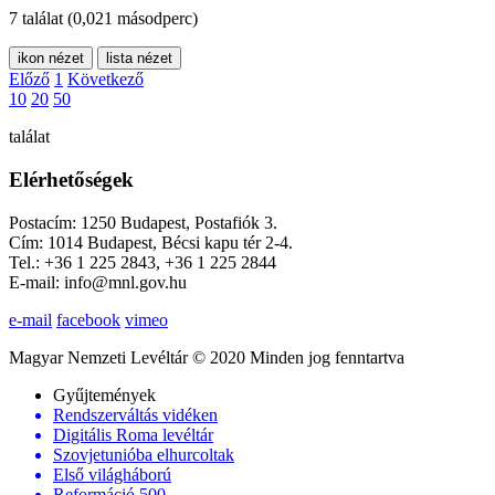
7 találat
(0,021 másodperc)
ikon nézet
lista nézet
Előző
1
Következő
10
20
50
találat
Elérhetőségek
Postacím: 1250 Budapest, Postafiók 3.
Cím: 1014 Budapest, Bécsi kapu tér 2-4.
Tel.: +36 1 225 2843, +36 1 225 2844
E-mail: info@mnl.gov.hu
e-mail
facebook
vimeo
Magyar Nemzeti Levéltár © 2020 Minden jog fenntartva
Gyűjtemények
Rendszerváltás vidéken
Digitális Roma levéltár
Szovjetunióba elhurcoltak
Első világháború
Reformáció 500