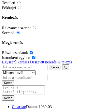
Testületi
Földrajzi
Rendezés
Relevancia szerint
Sorrend
Megjelenítés
Részletes adatok
Iratonként egyben
Egyszerű keresés
Összetett keresés
Kifejezés
Keres
ⓘ
Keres
Keres
Clear tag
Dátum: 1980-03