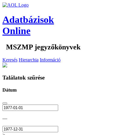
Adatbázisok
Online
MSZMP jegyzőkönyvek
Keresés
Hierarchia
Információ
Találatok szűrése
Dátum
—
>