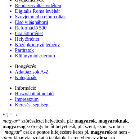
Rendszerváltás vidéken
Digitális Roma levéltár
Szovjetunióba elhurcoltak
Első világháború
Reformáció 500
Családtörténet
Helytörténet
Középkori gyűjtemény
Pártiratok
Külügyminisztérium
Böngészés
Adatbázisok A-Z
Kategóriák
Információ
Használati útmutató
Impresszum
Keresési segítség
*
?
"
-
\
magyar
*
szórészletet helyettesít, pl.:
magyarok
,
magyaroknak
,
magyarság
sz
?
n
egy betűt helyettesít, pl.: sz
e
nt, sz
á
n, sz
í
nben
"
magyar
"
csak a pontos kifejezésre keres pl.
magyarok
-ra nem
-
alma
kihagyja azokat a találatokat, amelyben az
alma
szó