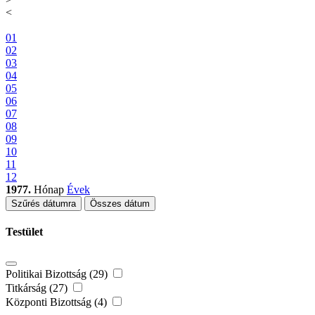
<
01
02
03
04
05
06
07
08
09
10
11
12
1977.
Hónap
Évek
Szűrés dátumra
Összes dátum
Testület
Politikai Bizottság (29)
Titkárság (27)
Központi Bizottság (4)