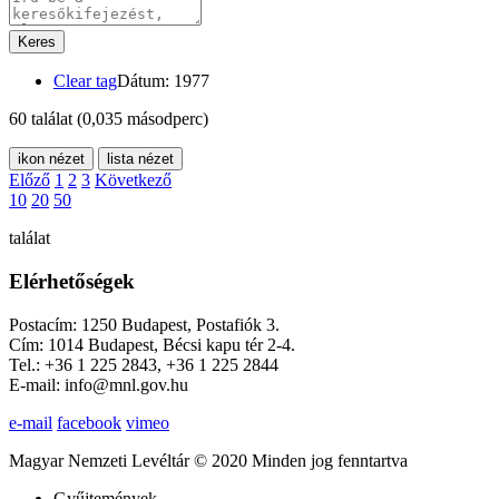
Keres
Clear tag
Dátum: 1977
60 találat
(0,035 másodperc)
ikon nézet
lista nézet
Előző
1
2
3
Következő
10
20
50
találat
Elérhetőségek
Postacím: 1250 Budapest, Postafiók 3.
Cím: 1014 Budapest, Bécsi kapu tér 2-4.
Tel.: +36 1 225 2843, +36 1 225 2844
E-mail: info@mnl.gov.hu
e-mail
facebook
vimeo
Magyar Nemzeti Levéltár © 2020 Minden jog fenntartva
Gyűjtemények