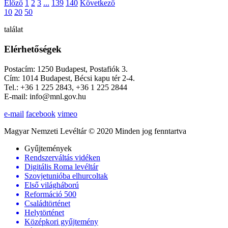
Előző
1
2
3
...
139
140
Következő
10
20
50
találat
Elérhetőségek
Postacím: 1250 Budapest, Postafiók 3.
Cím: 1014 Budapest, Bécsi kapu tér 2-4.
Tel.: +36 1 225 2843, +36 1 225 2844
E-mail: info@mnl.gov.hu
e-mail
facebook
vimeo
Magyar Nemzeti Levéltár © 2020 Minden jog fenntartva
Gyűjtemények
Rendszerváltás vidéken
Digitális Roma levéltár
Szovjetunióba elhurcoltak
Első világháború
Reformáció 500
Családtörténet
Helytörténet
Középkori gyűjtemény