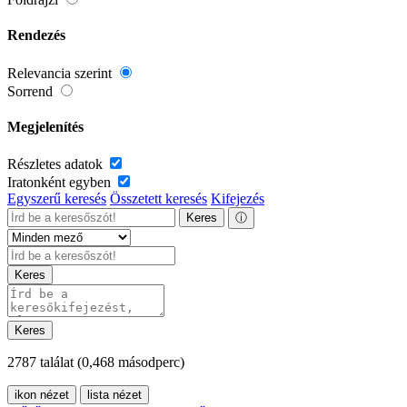
Rendezés
Relevancia szerint
Sorrend
Megjelenítés
Részletes adatok
Iratonként egyben
Egyszerű keresés
Összetett keresés
Kifejezés
Keres
ⓘ
Keres
Keres
2787 találat
(0,468 másodperc)
ikon nézet
lista nézet