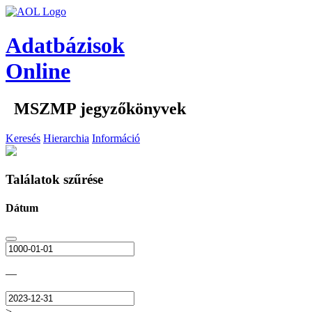
Adatbázisok
Online
MSZMP jegyzőkönyvek
Keresés
Hierarchia
Információ
Találatok szűrése
Dátum
—
>