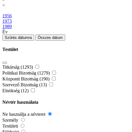
<
1956
1973
1989
Év
Szűrés dátumra
Összes dátum
Testület
Titkárság (1293)
Politikai Bizottság (1279)
Központi Bizottság (190)
Szervező Bizottság (13)
Elnökség (12)
Névtér használata
Ne használja a névteret
Személy
Testületi
Földrajzi